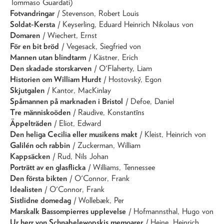
Tommaso Guardati)
Fotvandringar
/ Stevenson, Robert Louis
Soldat-Kersta
/ Keyserling, Eduard Heinrich Nikolaus von
Domaren
/ Wiechert, Ernst
För en bit bröd
/ Vegesack, Siegfried von
Mannen utan blindtarm
/ Kästner, Erich
Den skadade storskarven
/ O'Flaherty, Liam
Historien om William Hurdt
/ Hostovský, Egon
Skjutgalen
/ Kantor, MacKinlay
Spåmannen på marknaden i Bristol
/ Defoe, Daniel
Tre människoöden
/ Raudive, Konstantīns
Äppelträden
/ Eliot, Edward
Den heliga Cecilia eller musikens makt
/ Kleist, Heinrich von
Galilén och rabbin
/ Zuckerman, William
Kappsäcken
/ Rud, Nils Johan
Porträtt av en glasflicka
/ Williams, Tennessee
Den första bikten
/ O'Connor, Frank
Idealisten
/ O'Connor, Frank
Sistlidne domedag
/ Wollebæk, Per
Marskalk Bassompierres upplevelse
/ Hofmannsthal, Hugo von
Ur herr von Schnabelewopskis memoarer
/ Heine, Heinrich