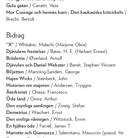
Gula gatan
/ Canetti, Veza
Mor Courage och hennes barn ; Den kaukasiska kritcirkeln
/
Brecht, Bertolt
Bidrag
"X"
/ Whitaker, Malachi (Marjorie Olive)
Djävulens frestelser
/ Bates, H. E. (Herbert Ernest)
Bröderna
/ Øverland, Arnulf
Djävulen och Daniel Webster
/ Benét, Stephen Vincent
Biljetten
/ Manning-Sanders, George
Hajen Wicks
/ Steinbeck, John
Historien om majoren
/ Andersen, Tryggve
Återkomst
/ Chiesa, Francesco
Öde land
/ Omre, Arthur
Den osynliga samlingen
/ Zweig, Stefan
Demetrius
/ Wiechert, Ernst
Den oroliga våningen
/ Wittstock, Erwin
En hjältes öde
/ Farrell, James T.
Mariotto och Giannozza
/ Salernitano, Masuccio (pseud. för