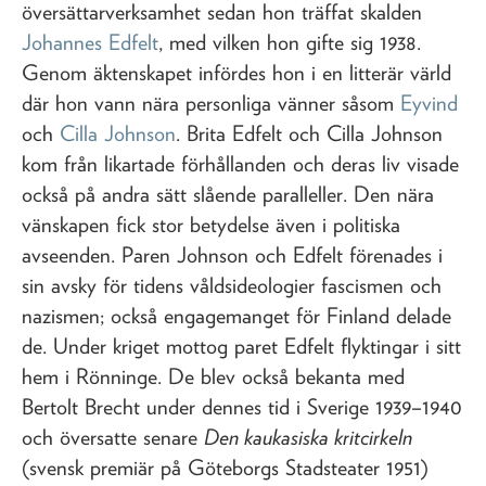
översättarverksamhet sedan hon träffat skalden
Johannes Edfelt
, med vilken hon gifte sig 1938.
Genom äktenskapet infördes hon i en litterär värld
där hon vann nära personliga vänner såsom
Eyvind
och
Cilla Johnson
. Brita Edfelt och Cilla Johnson
kom från likartade förhållanden och deras liv visade
också på andra sätt slående paralleller. Den nära
vänskapen fick stor betydelse även i politiska
avseenden. Paren Johnson och Edfelt förenades i
sin avsky för tidens våldsideologier fascismen och
nazismen; också engagemanget för Finland delade
de. Under kriget mottog paret Edfelt flyktingar i sitt
hem i Rönninge. De blev också bekanta med
Bertolt Brecht under dennes tid i Sverige 1939–1940
och översatte senare
Den kaukasiska kritcirkeln
(svensk premiär på Göteborgs Stadsteater 1951)