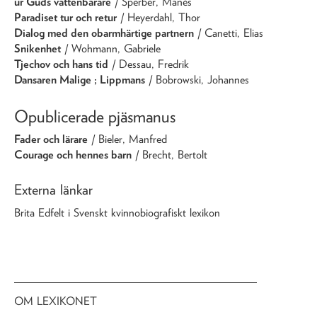
ur Guds vattenbärare
/ Sperber, Manès
Paradiset tur och retur
/ Heyerdahl, Thor
Dialog med den obarmhärtige partnern
/ Canetti, Elias
Snikenhet
/ Wohmann, Gabriele
Tjechov och hans tid
/ Dessau, Fredrik
Dansaren Malige ; Lippmans
/ Bobrowski, Johannes
Opublicerade pjäsmanus
Fader och lärare
/ Bieler, Manfred
Courage och hennes barn
/ Brecht, Bertolt
Externa länkar
Brita Edfelt i Svenskt kvinnobiografiskt lexikon
OM LEXIKONET