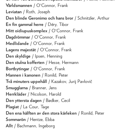
Världsmannen
/ O'Connor, Frank
Leviatan
/ Roth, Joseph
Den blinde Geronimo och hans bror
/ Schnitzler, Arthur
En fin gammal herre
/ Déry, Tibor
Mitt oidiupuskomplex
/ O'Connor, Frank
Dagdrömmar
/ O'Connor, Frank
Medlidande
/ O'Connor, Frank
Lagens majestät
/ O'Connor, Frank
Den skyldige
/ Ipsen, Henning
Den stulna kofferten
/ Hesse, Hermann
Bortbytingar
/ O'Connor, Frank
Mannen i kanonen
/ Ronild, Peter
Två minuters uppehåll
/ Kazakov, Jurij Pavlovič
Smugglarna
/ Branner, Jens
Herrkläder
/ Nicolson, Harold
Den yttersta dagen
/ Bødker, Cecil
Plagiat
/ La Cour, Tage
Den ena hälften av den stora kärleken
/ Ronild, Peter
Sommarön
/ Hentze, Ebba
Allt
/ Bachmann, Ingeborg