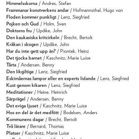
Himmelsskorna
/ Andres, Stefan
Frammanar konstverkens andar
/ Hofmannsthal, Hugo von
Floden kommer punkligt
/ Lenz, Siegfried
Pojken och Gud
/ Holm, Sven
Doktorns fru
/ Updike, John
Den kaukasiska kritcirkeln
/ Brecht, Bertolt
Kråkan i skogen
/ Updike, John
Har du inte gett upp än?
/ Piontek, Heinz
Det tjocka barnet
/ Kaschnitz, Marie Luise
Tårta
/ Andersen, Benny
Den likgiltige
/ Lenz, Siegfried
Eskimåernas lampor eller en experts lidande
/ Lenz, Siegfried
Kust genom kikaren
/ Lenz, Siegfried
Meditationer
/ Heine, Heinrich
Särprägel
/ Andersen, Benny
Det eviga ljuset
/ Kaschnitz, Marie Luise
Hos en del är det medfött
/ Bodelsen, Anders
Kommunens dagar
/ Brecht, Bertolt
Två lärare
/ Bernard, Thomas
Platser
/ Kaschnitz, Marie Luise