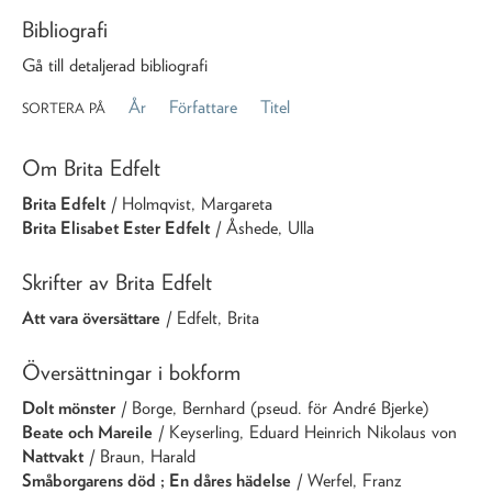
Bibliografi
Gå till detaljerad bibliografi
År
Författare
Titel
SORTERA PÅ
Om Brita Edfelt
Brita Edfelt
/ Holmqvist, Margareta
Brita Elisabet Ester Edfelt
/ Åshede, Ulla
Skrifter av Brita Edfelt
Att vara översättare
/ Edfelt, Brita
Översättningar i bokform
Dolt mönster
/ Borge, Bernhard (pseud. för André Bjerke)
Beate och Mareile
/ Keyserling, Eduard Heinrich Nikolaus von
Nattvakt
/ Braun, Harald
Småborgarens död ; En dåres hädelse
/ Werfel, Franz