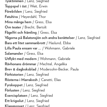
Tysktimmen
/ Lenz, Siegfried
Toppspel i öst
/ Weit, Erwin
Förebilden
/ Lenz, Siegfried
Fatuhiva
/ Heyerdahl, Thor
Mina många hem
/ Gress, Elsa
Om teater
/ Brecht, Bertolt
Fågelfri och främling
/ Gress, Elsa
Vågorna på Balatonsjön och andra berättelser
/ Lenz, Siegfried
Bara ett litet sammanbrott
/ Haslund, Ebba
Lilla Paula ensam var ...
/ Wohmann, Gabriele
Salamander
/ Gress, Elsa
Utflykt med modern
/ Wohmann, Gabriele
Rävhonans drömmar
/ Mechtel, Angelika
Brev & dagboksblad
/ Modersohn-Becker, Paula
Förhistorien
/ Lenz, Siegfried
Rösterna i Marrakesh
/ Canetti, Elias
Fyrskeppet
/ Lenz, Siegfried
Förlusten
/ Lenz, Siegfried
Exercisplatsen
/ Lenz, Siegfried
Ett krigsslut
/ Lenz, Siegfried
Klangprovet
/ Lenz, Siegfried