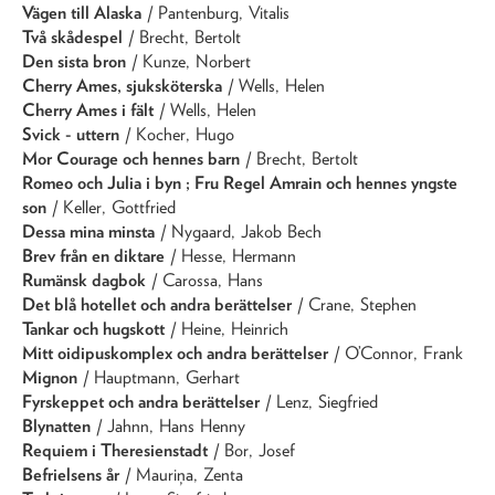
Vägen till Alaska
/ Pantenburg, Vitalis
Två skådespel
/ Brecht, Bertolt
Den sista bron
/ Kunze, Norbert
Cherry Ames, sjuksköterska
/ Wells, Helen
Cherry Ames i fält
/ Wells, Helen
Svick - uttern
/ Kocher, Hugo
Mor Courage och hennes barn
/ Brecht, Bertolt
Romeo och Julia i byn ; Fru Regel Amrain och hennes yngste
son
/ Keller, Gottfried
Dessa mina minsta
/ Nygaard, Jakob Bech
Brev från en diktare
/ Hesse, Hermann
Rumänsk dagbok
/ Carossa, Hans
Det blå hotellet och andra berättelser
/ Crane, Stephen
Tankar och hugskott
/ Heine, Heinrich
Mitt oidipuskomplex och andra berättelser
/ O’Connor, Frank
Mignon
/ Hauptmann, Gerhart
Fyrskeppet och andra berättelser
/ Lenz, Siegfried
Blynatten
/ Jahnn, Hans Henny
Requiem i Theresienstadt
/ Bor, Josef
Befrielsens år
/ Mauriņa, Zenta