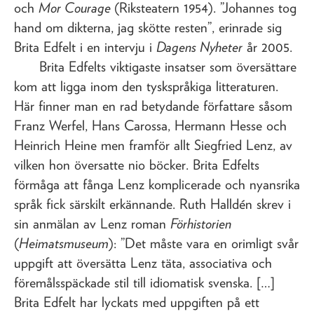
och
Mor Courage
(Riksteatern 1954). ”Johannes tog
hand om dikterna, jag skötte resten”, erinrade sig
Brita Edfelt i en intervju i
Dagens Nyheter
år 2005.
Brita Edfelts viktigaste insatser som översättare
kom att ligga inom den tyskspråkiga litteraturen.
Här finner man en rad betydande författare såsom
Franz Werfel, Hans Carossa, Hermann Hesse och
Heinrich Heine men framför allt Siegfried Lenz, av
vilken hon översatte nio böcker. Brita Edfelts
förmåga att fånga Lenz komplicerade och nyansrika
språk fick särskilt erkännande. Ruth Halldén skrev i
sin anmälan av Lenz roman
Förhistorien
(
Heimatsmuseum
): ”Det måste vara en orimligt svår
uppgift att översätta Lenz täta, associativa och
föremålsspäckade stil till idiomatisk svenska. […]
Brita Edfelt har lyckats med uppgiften på ett