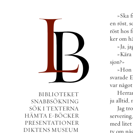
»
Ska
f
en
röst
,
s
röst
hos
ker
om
h
»
Ja
,
ja
»
Kära
sjon
?
»
»
Hon
svarade
E
var
något
Herra
BIBLIOTEKET
ju
alltid
,
SNABBSÖKNING
Jag
tro
SÖK I TEXTERNA
HÄMTA E-BÖCKER
servering
,
PRESENTATIONER
med
litet
DIKTENS MUSEUM
ty
om
nå