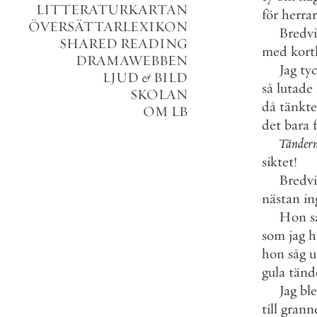
LITTERATURKARTAN
för
herrar
ÖVERSÄTTARLEXIKON
Bredv
SHARED READING
med
kort
DRAMAWEBBEN
Jag
ty
LJUD
&
BILD
så
lutade
SKOLAN
då
tänkte
OM LB
det
bara
Tänder
siktet
!
Bredv
nästan
in
Hon
s
som
jag
h
hon
såg
u
gula
tänd
Jag
ble
till
grann