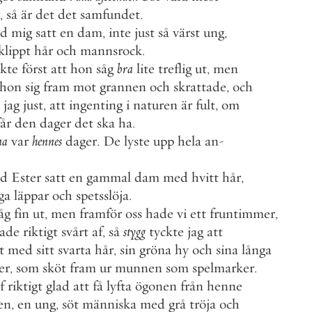
,
så
är
det
det
samfundet
.
id
mig
satt
en
dam
,
inte
just
så
värst
ung
,
klippt
hår
och
mannsrock
.
ckte
först
att
hon
såg
bra
lite
treflig
ut
,
men
hon
sig
fram
mot
grannen
och
skrattade
,
och
jag
just
,
att
ingenting
i
naturen
är
fult
,
om
får
den
dager
det
ska
ha
.
na
var
hennes
dager
.
De
lyste
upp
hela
an
-
id
Ester
satt
en
gammal
dam
med
hvitt
hår
,
ga
läppar
och
spetsslöja
.
åg
fin
ut
,
men
framför
oss
hade
vi
ett
fruntimmer
,
ade
riktigt
svårt
af
,
så
stygg
tyckte
jag
att
t
med
sitt
svarta
hår
,
sin
gröna
hy
och
sina
långa
er
,
som
sköt
fram
ur
munnen
som
spelmarker
.
f
riktigt
glad
att
få
lyfta
ögonen
från
henne
en
,
en
ung
,
söt
människa
med
grå
tröja
och