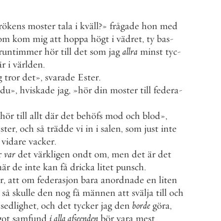
rökens
moster
tala
i
kväll
?
»
frågade
hon
med
om
kom
mig
att
hoppa
högt
i
vädret
,
ty
bas
-
fruntimmer
hör
till
det
som
jag
allra
minst
tyc
-
är
i
världen
.
g
tror
det
»
,
svarade
Ester
.
du
»
,
hviskade
jag
,
»
hör
din
moster
till
federa
-
hör
till
allt
där
det
behöfs
mod
och
blod
»
,
ster
,
och
så
trädde
vi
in
i
salen
,
som
just
inte
vidare
vacker
.
r
var
det
värkligen
ondt
om
,
men
det
är
det
när
de
inte
kan
få
dricka
litet
punsch
.
r
,
att
om
federasjon
bara
anordnade
en
liten
så
skulle
den
nog
få
männen
att
svälja
till
och
sedlighet
,
och
det
tycker
jag
den
borde
göra
,
got
samfund
i
alla
afseenden
bör
vara
mest