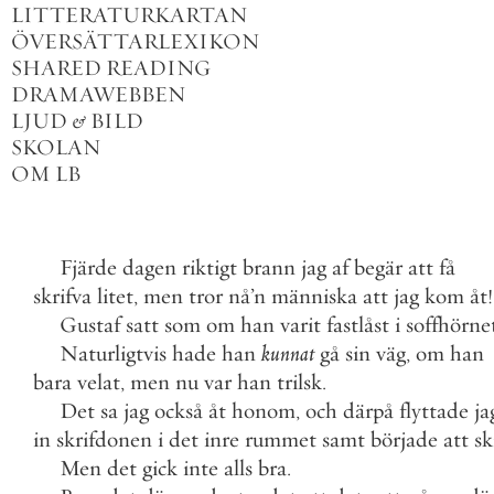
LITTERATURKARTAN
ÖVERSÄTTARLEXIKON
SHARED READING
DRAMAWEBBEN
LJUD
&
BILD
SKOLAN
OM LB
Fjärde
dagen
riktigt
brann
jag
af
begär
att
få
skrifva
litet
,
men
tror
nå
’
n
människa
att
jag
kom
åt
!
Gustaf
satt
som
om
han
varit
fastlåst
i
soffhörne
Naturligtvis
hade
han
kunnat
gå
sin
väg
,
om
han
bara
velat
,
men
nu
var
han
trilsk
.
Det
sa
jag
också
åt
honom
,
och
därpå
flyttade
ja
in
skrifdonen
i
det
inre
rummet
samt
började
att
sk
Men
det
gick
inte
alls
bra
.