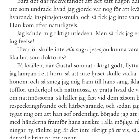
Bara
det
där
medvetandet
att
det
satt
någon
dä
ute
som
undrade
hvad
jag
gjorde
var
nog
för
att
kvä
hvarenda
inspirasjonssmula
,
och
så
fick
jag
inte
var
Han
kom
efter
naturligtvis
.
Jag
kände
mig
riktigt
utledsen
.
Men
så
fick
jag
e
ingifvelse
!
Hvarför
skulle
inte
min
sug
-
djes
-
sjon
kunna
vara
lika
bra
som
doktorns
?
På
kvällen
,
när
Gustaf
somnat
riktigt
godt
,
flytt
jag
lampan
i
ett
hörn
,
så
att
inte
ljuset
skulle
väcka
honom
,
och
så
smög
jag
mig
fram
till
hans
säng
,
ikl
tofflor
,
underkjol
och
nattmössa
,
ty
prata
hvad
de
v
om
nattmössorna
,
så
håller
jag
fast
vid
dem
såsom
respecktingifvande
och
hårbevarande
,
och
sedan
ja
tygat
mig
om
att
han
sof
ordentligt
,
började
jag
att
med
händerna
framför
hans
ansikte
i
alla
möjliga
ri
ningar
,
ty
,
tänkte
jag
,
är
det
inte
riktigt
på
ett
vis
,
så
det
väl
riktigt
på
ett
annat
.