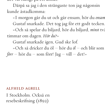
Därpå
sa
jag
i
den
strängaste
ton
jag
någonsin
kunde
åstadkomma
:
»
I
morgon
går
du
ut
och
går
ensam
,
hör
du
ensa
Gustaf
snarkade
.
Det
tog
jag
för
ett
godt
tecken
.
»
Och
så
spelar
du
biljard
,
hör
du
biljard
,
minst
tv
timmar
om
dagen
.
Hör
du
?
»
Gustaf
snarkade
igen
,
Gud
ske
lof
.
»
Och
så
dricker
du
öl
–
hör
du
öl
–
och
blir
som
förr
–
hör
du
–
som
förr
!
Jag
–
vill
–
det
!
»
alfhild agrell
I Stockholm. Också en
resebeskrifning
(1892)