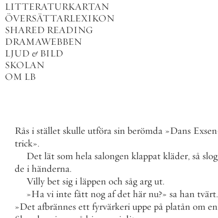
LITTERATURKARTAN
ÖVERSÄTTARLEXIKON
SHARED READING
DRAMAWEBBEN
LJUD
&
BILD
SKOLAN
OM LB
Rås
i
stället
skulle
utföra
sin
berömda
»
Dans
Exsen
trick
»
.
Det
lät
som
hela
salongen
klappat
kläder
,
så
slog
de
i
händerna
.
Villy
bet
sig
i
läppen
och
såg
arg
ut
.
»
Ha
vi
inte
fått
nog
af
det
här
nu
?
»
sa
han
tvärt
.
»
Det
afbrännes
ett
fyrvärkeri
uppe
på
platån
om
en