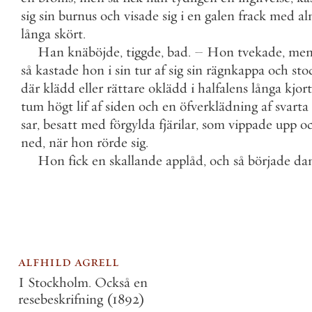
sig
sin
burnus
och
visade
sig
i
en
galen
frack
med
al
långa
skört
.
Han
knäböjde
,
tiggde
,
bad
.
–
Hon
tvekade
,
me
så
kastade
hon
i
sin
tur
af
sig
sin
rägnkappa
och
sto
där
klädd
eller
rättare
oklädd
i
halfalens
långa
kjort
tum
högt
lif
af
siden
och
en
öfverklädning
af
svarta
sar
,
besatt
med
förgylda
fjärilar
,
som
vippade
upp
o
ned
,
när
hon
rörde
sig
.
Hon
fick
en
skallande
applåd
,
och
så
började
da
alfhild agrell
I Stockholm. Också en
resebeskrifning
(1892)