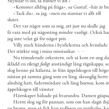
Skyndar
vi
oss
,
så
hinner
vi
dit
.
»
»
Kommer
alldrig
på
fråga
»
,
sa
Gustaf
,
»
här
är
br
»
Tack
du
»
,
sa
jag
,
»
men
nu
stannar
vi
allt
till
slutet
.
Det
var
något
som
sa
mig
,
att
just
nu
skulle
jag
få
vara
med
på
någonting
mindre
vanligt
.
Också
ha
jag
inte
velat
gå
för
något
pris
.
Villy
stack
händerna
i
byxfickorna
och
hvisslade
.
Det
stärkte
mig
i
mina
misstankar
.
–
–
Nu
trimulerade
orkestern
,
och
så
kom
en
ung
d
iklädd
en
riktigt
fasligt
anständigt
lång
rägnkappa
,
s
slog
henne
på
hälarna
,
in
från
äppelskogen
till
höge
nästan
på
samma
gång
som
en
lång
,
skranglig
herre
alnshög
hatt
,
fadermördare
och
lång
burnus
,
kom
i
äppelskogen
till
vänster
.
Härrskapet
hälsade
på
hvarandra
.
Damen
gäspa
Herrn
slog
sig
för
pannan
,
som
om
han
slagit
ihj
en
broms
,
men
så
fick
han
tydligen
en
ingifvelse
,
ka