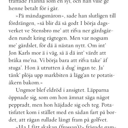
träffade
Hanna
som
en
syl
,
och
han
ville
ge
henne
betalt
för
i
går
.
»
På
måndagsmåron
»
,
sade
han
slutligen
till
fördrängen
,
»
så
blir
dä
så
godt
I
börja
dags
-
verket
ve
Stensbro
me
’
att
rifva
ner
gärdsgår
-
den
rundt
kring
rågtegen
.
Men
var
nogsam
me
’
gärdslet
,
för
dä
ä
nästan
nytt
.
Om
int
’
Jon
Karls
mor
ä
i
väg
,
så
ä
dä
int
’
värdt
att
bråka
me
’
na
.
Vi
börja
bara
att
rifva
take
’
åf
stuga
’
.
Hon
ä
utrutten
å
dug
’
ingan
te
.
Ja
’
tänk
’
plöja
upp
markbiten
å
lägg
’
an
te
potatis
-
åkern
bakom
.
»
Ungmor
blef
eldröd
i
ansigtet
.
Läpparna
öppnade
sig
,
som
om
hon
ämnat
säga
något
peppradt
,
men
hon
häjdade
sig
och
teg
.
Pota
-
tisfatet
kom
i
stället
med
en
sådan
fart
på
bor
-
det
,
att
rågan
rullade
långt
fram
på
golfvet
.
»
Ha
I
fått
skakan
(
frossan
)
?
»
frågade
gam
-