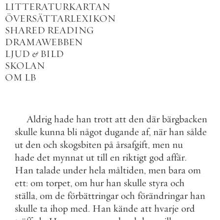
LITTERATURKARTAN
ÖVERSÄTTARLEXIKON
SHARED READING
DRAMAWEBBEN
LJUD
&
BILD
SKOLAN
OM LB
Aldrig
hade
han
trott
att
den
där
bärgbacken
skulle
kunna
bli
något
dugande
af
,
när
han
sålde
ut
den
och
skogsbiten
på
årsafgift
,
men
nu
hade
det
mynnat
ut
till
en
riktigt
god
affär
.
Han
talade
under
hela
måltiden
,
men
bara
om
ett
:
om
torpet
,
om
hur
han
skulle
styra
och
ställa
,
om
de
förbättringar
och
förändringar
han
skulle
ta
ihop
med
.
Han
kände
att
hvarje
ord