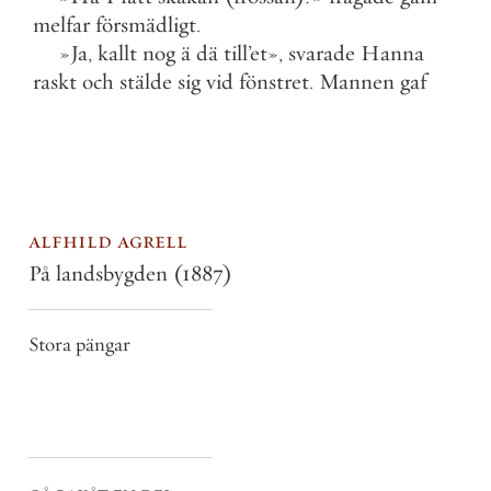
melfar
försmädligt
.
»
Ja
,
kallt
nog
ä
dä
till
’
et
»
,
svarade
Hanna
raskt
och
stälde
sig
vid
fönstret
.
Mannen
gaf
alfhild agrell
På landsbygden
(1887)
Stora pängar