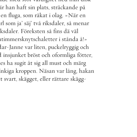
är
han
haft
sin
plats
,
sträckande
på
en
fluga
,
som
råkat
i
olag
.
»
När
en
rl
som
ja
’
säj
’
två
riksdaler
,
så
menar
iksdaler
.
Föreksten
så
fins
dä
väl
ntimmersknytschaletter
i
stånda
å
!
»
dar
-
Janne
var
liten
,
puckelryggig
och
d
insjunket
bröst
och
oformliga
fötter
,
tes
ha
sugit
åt
sig
all
must
och
märg
inkiga
kroppen
.
Näsan
var
lång
,
hakan
t
svart
,
skägget
,
eller
rättare
skägg
-