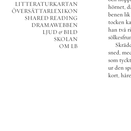
LITTERATURKARTAN
hörnet
,
d
ÖVERSÄTTARLEXIKON
benen
lik
SHARED READING
tocken
ka
DRAMAWEBBEN
han
två
r
LJUD
&
BILD
sölkesfru
SKOLAN
Skräd
OM LB
sned
,
me
som
tyck
ur
den
sp
kort
,
håre