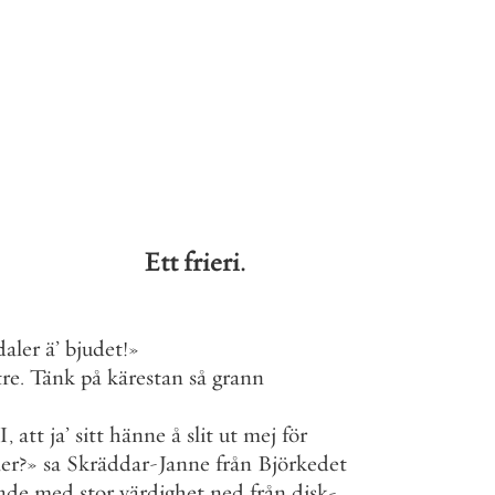
Ett
frieri
.
daler
ä
’
bjudet
!
»
tre
.
Tänk
på
kärestan
så
grann
»
I
,
att
ja
’
sitt
hänne
å
slit
ut
mej
för
ler
?
»
sa
Skräddar
-
Janne
från
Björkedet
ade
med
stor
värdighet
ned
från
disk
-