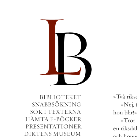
»
Två
riks
BIBLIOTEKET
SNABBSÖKNING
»
Nej
,
SÖK I TEXTERNA
hon
blir
!
HÄMTA E-BÖCKER
»
Tror
PRESENTATIONER
en
riksda
DIKTENS MUSEUM
och
hopp