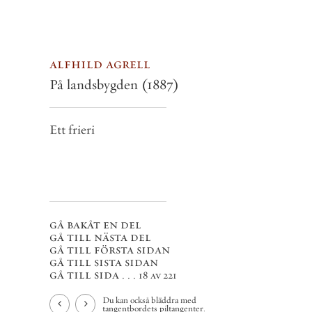
alfhild agrell
På landsbygden
(1887)
Ett frieri
gå bakåt en del
gå till nästa del
gå till första sidan
gå till sista sidan
gå till sida . . .
18 av 221
Du kan också bläddra med
tangentbordets piltangenter.