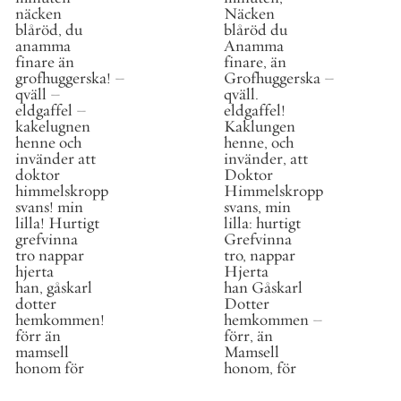
näcken
Näcken
blåröd
,
du
blåröd
du
anamma
Anamma
finare
än
finare
,
än
grofhuggerska
!
–
Grofhuggerska
–
qväll
–
qväll
.
eldgaffel
–
eldgaffel
!
kakelugnen
Kaklungen
henne
och
henne
,
och
invänder
att
invänder
,
att
doktor
Doktor
himmelskropp
Himmelskropp
svans
!
min
svans
,
min
lilla
!
Hurtigt
lilla
:
hurtigt
grefvinna
Grefvinna
tro
nappar
tro
,
nappar
hjerta
Hjerta
han
,
gåskarl
han
Gåskarl
dotter
Dotter
hemkommen
!
hemkommen
–
förr
än
förr
,
än
mamsell
Mamsell
honom
för
honom
,
för