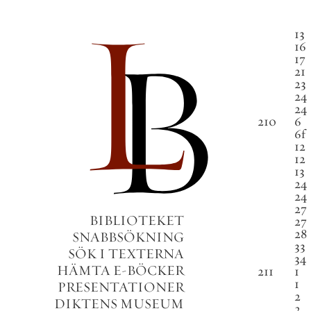
13
16
17
21
23
24
24
210
6
6
f
12
12
13
24
24
27
BIBLIOTEKET
27
28
SNABBSÖKNING
33
SÖK I TEXTERNA
34
HÄMTA E-BÖCKER
211
1
1
PRESENTATIONER
2
DIKTENS MUSEUM
2