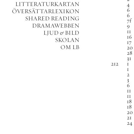
LITTERATURKARTAN
4
6
ÖVERSÄTTARLEXIKON
6
SHARED READING
7
f
DRAMAWEBBEN
9
11
LJUD
&
BILD
16
SKOLAN
17
OM LB
20
28
31
212
1
1
2
3
6
11
11
18
18
20
21
24