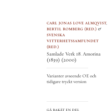
carl jonas love almqvist
,
bertil romberg
red.
&
svenska
vitterhetssamfundet
red.
Samlade Verk 18. Amorina
(1839)
(2000)
Varianter avseende OE och
tidigare tryckt version
gå bakåt en del