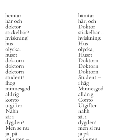
hemtar
hämtar
här
och
här
,
och
doktor
Doktor
stickelbär
?
stickelbär
.
.
hviskning
!
hviskning
:
hus
Hus
olycka
.
olycka
,
huset
Huset
doktorn
Doktorn
doktorn
Doktorn
doktorn
Doktorn
student
!
Student
–
ihog
i
håg
minnesgod
Minnesgod
aldrig
alldrig
konto
Conto
utgifter
Utgifter
Nåhh
nåhh
så
:
i
så
,
i
dygden
?
dygden
!
Men
se
nu
men
si
nu
ja
,
på
ja
på
minuten
–
minuten
,