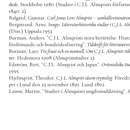
skede
,
Stockholm
1980
(
Studier
i
C
.
J
.
L
.
Almqvists
författa
1840
,
2
)
Balgård
,
Gunnar
,
Carl
Jonas
Love
Almqvist
–
samhällsvisionäre
Bergstrand
,
Arne
,
Songes
.
Litteraturhistoriska
studier
i
C
.
J
.
L
.
Alm
(
Diss
.
)
Uppsala
1953
Burman
,
Anders
,
”
C
.
J
.
L
.
Almqvists
stora
berättelse
.
Histo
fördömande
och
bondeidealisering
”
,
Tidskrift
för
litteraturv
Burman
,
Lars
,
Tre
fruar
och
en
mamsell
.
Om
C
.
J
.
L
.
Almqvists
tid
ner
,
Hedemora
1998
(
Almqviststudier
2
)
Edström
,
Bert
,
”
C
.
J
.
L
.
Almqvist
och
Japan
”
,
Orientaliska
Stu
1995
Hjelmqvist
,
Theodor
,
C
.
J
.
L
.
Almqvist
såsom
etymolog
.
Föredr
pet
i
Lund
den
23
november
1891
,
Lund
1892
Lamm
,
Martin
,
”
Studier
i
Almquists
ungdomsdiktning
”
,
S