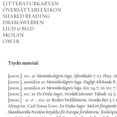
LITTERATURKARTAN
ÖVERSÄTTARLEXIKON
SHARED READING
DRAMAWEBBEN
LJUD
&
BILD
SKOLAN
OM LB
Tryckt
material
:
[
anon
.
]
,
rec
.
av
Menniskoslägtets
Saga
,
Aftonbladet
7
/
12
1839
,
2
[
anon
.
]
,
anmälan
av
Menniskoslägtets
Saga
,
Dagligt
Allehanda
8
/
[
anon
.
]
,
anmälan
av
Menniskoslägtets
Saga
,
Eos
24
/
7
,
16
/
10
,
7
/
[
anon
.
]
,
rec
.
av
De
Dödas
Sagor
,
Nordisk
Literatur
-
Tidende
23
/
3
[
anon
.
]
–
a
–
ö
–
,
rec
.
av
Beckers
Verldshistoria
,
Svenska
Biet
3
/
1
Almqvist
,
Carl
Jonas
Love
,
De
Dödas
Sagor
.
Med
ett
föregående
Skandinaviska
Nordens
betydelse
för
Europas
fornhistoria
,
Jönköpi