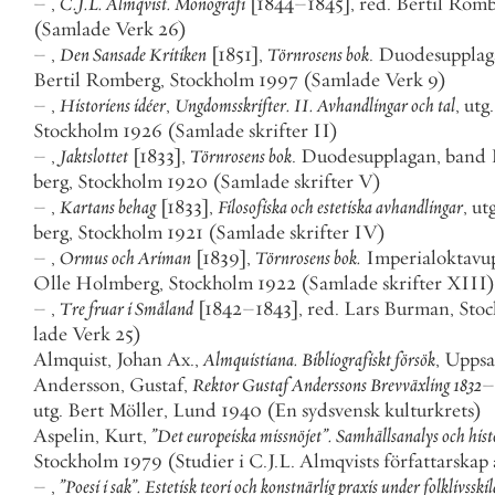
–
,
C
.
J
.
L
.
Almqvist
.
Monografi
[
1844
–
1845
]
,
red
.
Bertil
Romb
(
Samlade
Verk
26
)
–
,
Den
Sansade
Kritiken
[
1851
]
,
Törnrosens
bok
.
Duodesupplag
Bertil
Romberg
,
Stockholm
1997
(
Samlade
Verk
9
)
–
,
Historiens
idéer
,
Ungdomsskrifter
.
II
.
Avhandlingar
och
tal
,
utg
.
Stockholm
1926
(
Samlade
skrifter
II
)
–
,
Jaktslottet
[
1833
]
,
Törnrosens
bok
.
Duodesupplagan
,
band
berg
,
Stockholm
1920
(
Samlade
skrifter
V
)
–
,
Kartans
behag
[
1833
]
,
Filosofiska
och
estetiska
avhandlingar
,
ut
berg
,
Stockholm
1921
(
Samlade
skrifter
IV
)
–
,
Ormus
och
Ariman
[
1839
]
,
Törnrosens
bok
.
Imperialoktavu
Olle
Holmberg
,
Stockholm
1922
(
Samlade
skrifter
XIII
)
–
,
Tre
fruar
i
Småland
[
1842
–
1843
]
,
red
.
Lars
Burman
,
Sto
lade
Verk
25
)
Almquist
,
Johan
Ax
.
,
Almquistiana
.
Bibliografiskt
försök
,
Uppsa
Andersson
,
Gustaf
,
Rektor
Gustaf
Anderssons
Brevväxling
1832
–
utg
.
Bert
Möller
,
Lund
1940
(
En
sydsvensk
kulturkrets
)
Aspelin
,
Kurt
,
”
Det
europeiska
missnöjet
”
.
Samhällsanalys
och
hist
Stockholm
1979
(
Studier
i
C
.
J
.
L
.
Almqvists
författarskap
–
,
”
Poesi
i
sak
”
.
Estetisk
teori
och
konstnärlig
praxis
under
folklivsski