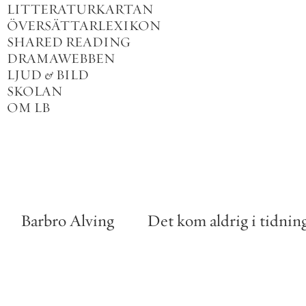
LITTERATURKARTAN
ÖVERSÄTTARLEXIKON
SHARED READING
DRAMAWEBBEN
LJUD
&
BILD
SKOLAN
OM LB
Barbro
Alving
Det
kom
aldrig
i
tidnin