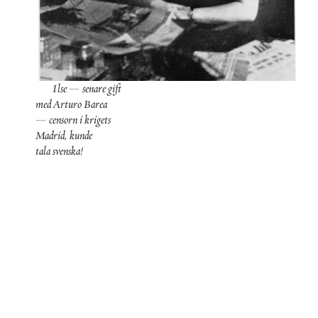
Ilse
—
senare
gift
med
Arturo
Barea
—
censorn
i
krigets
Madrid
,
kunde
tala
svenska
!