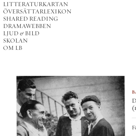
LITTERATURKARTAN
ÖVERSÄTTARLEXIKON
SHARED READING
DRAMAWEBBEN
LJUD
&
BILD
SKOLAN
OM LB
b
D
(
F