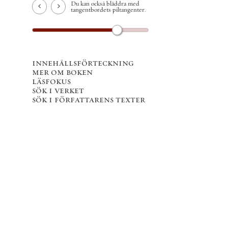
Du kan också bläddra med
tangentbordets piltangenter.
innehållsförteckning
mer om boken
läsfokus
sök i verket
sök i författarens texter