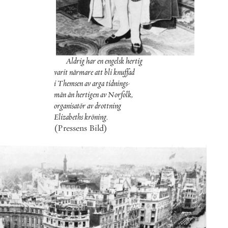
Aldrig
har
en
engelsk
hertig
varit
närmare
att
bli
knuffad
i
Themsen
av
arga
tidnings
-
män
än
hertigen
av
Norfolk
,
organisatör
av
drottning
Elizabeths
kröning
.
(
Pressens
Bild
)