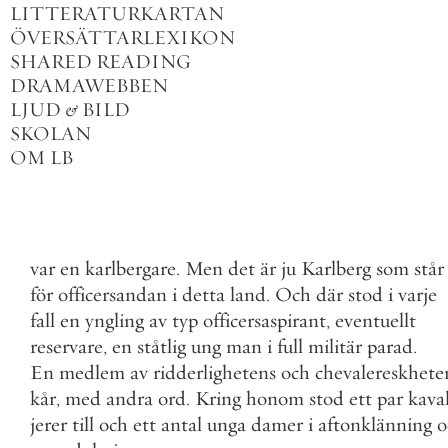
LITTERATURKARTAN
ÖVERSÄTTARLEXIKON
SHARED READING
DRAMAWEBBEN
LJUD
&
BILD
SKOLAN
OM LB
var
en
karlbergare
.
Men
det
är
ju
Karlberg
som
står
för
officersandan
i
detta
land
.
Och
där
stod
i
varje
fall
en
yngling
av
typ
officersaspirant
,
eventuellt
reservare
,
en
ståtlig
ung
man
i
full
militär
parad
.
En
medlem
av
ridderlighetens
och
chevalereskhete
kår
,
med
andra
ord
.
Kring
honom
stod
ett
par
kava
jerer
till
och
ett
antal
unga
damer
i
aftonklänning
o