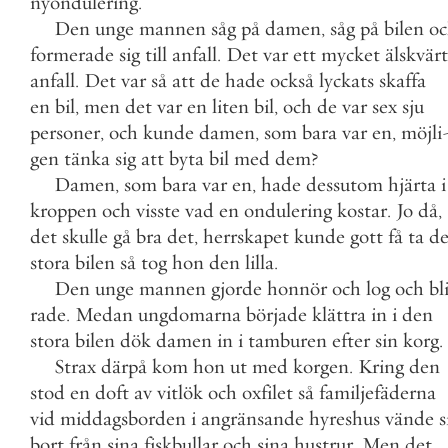
nyondulering
.
Den
unge
mannen
såg
på
damen
,
såg
på
bilen
o
formerade
sig
till
anfall
.
Det
var
ett
mycket
älskvärt
anfall
.
Det
var
så
att
de
hade
också
lyckats
skaffa
en
bil
,
men
det
var
en
liten
bil
,
och
de
var
sex
sju
personer
,
och
kunde
damen
,
som
bara
var
en
,
möjli
gen
tänka
sig
att
byta
bil
med
dem
?
Damen
,
som
bara
var
en
,
hade
dessutom
hjärta
i
kroppen
och
visste
vad
en
ondulering
kostar
.
Jo
då
,
det
skulle
gå
bra
det
,
herrskapet
kunde
gott
få
ta
d
stora
bilen
så
tog
hon
den
lilla
.
Den
unge
mannen
gjorde
honnör
och
log
och
bl
rade
.
Medan
ungdomarna
började
klättra
in
i
den
stora
bilen
dök
damen
in
i
tamburen
efter
sin
korg
.
Strax
därpå
kom
hon
ut
med
korgen
.
Kring
den
stod
en
doft
av
vitlök
och
oxfilet
så
familjefäderna
vid
middagsborden
i
angränsande
hyreshus
vände
s
bort
från
sina
fiskbullar
och
sina
hustrur
.
Men
det