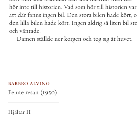
hör
inte
till
historien
.
Vad
som
hör
till
historien
var
att
där
fanns
ingen
bil
.
Den
stora
bilen
hade
kört
,
o
den
lilla
bilen
hade
kört
.
Ingen
aldrig
så
liten
bil
st
och
väntade
.
Damen
ställde
ner
korgen
och
tog
sig
åt
huvet
.
barbro alving
Femte resan
(1950)
Hjältar II