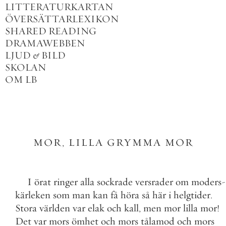
LITTERATURKARTAN
ÖVERSÄTTARLEXIKON
SHARED READING
DRAMAWEBBEN
LJUD
&
BILD
SKOLAN
OM LB
MOR
,
LILLA
GRYMMA
MOR
I
örat
ringer
alla
sockrade
versrader
om
moders
-
kärleken
som
man
kan
få
höra
så
här
i
helgtider
.
Stora
världen
var
elak
och
kall
,
men
mor
lilla
mor
!
Det
var
mors
ömhet
och
mors
tålamod
och
mors