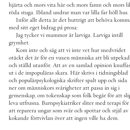
hjärta
och
mors
vita
hår
och
mors
famn
och
mors
li
röda
stuga
.
Ibland
undrar
man
var
lilla
far
höll
hus
.
Inför
allt
detta
är
det
huttrigt
att
behöva
komm
med
sitt
eget
bidrag
på
prosa
:
Jag
tycker
vi
mammor
är
larviga
.
Larviga
intill
grymhet
.
Kom
inte
och
säg
att
vi
inte
vet
hur
snedvridet
otäckt
det
är
för
en
vuxen
människa
att
bli
utpekad
och
ställd
utanför
.
Att
av
en
samlad
opinion
knuffa
ut
i
de
impopuläras
skara
.
Här
skrivs
i
tidningsblad
och
populärpsykologiska
skrifter
spalt
upp
och
sida
ner
om
människors
svårigheter
att
passa
in
sig
i
gemenskap
,
om
tokenskap
som
folk
begår
för
att
sl
leva
utfrusna
.
Barnpsykiatriker
sliter
med
terapi
för
att
reparera
ungar
som
svär
och
spottar
och
stjäl
av
kokande
förtvivlan
över
att
ingen
ville
ha
dem
.