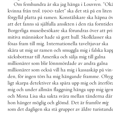
Om
femhundra
år
ska
jag
hänga
i
Louvren
.
”
Ok
kvinna
från
trol
.
1900
-
talet
”
ska
det
stå
på
en
liten
förgylld
platta
på
ramen
.
Konstälskare
ska
häpna
öv
att
det
fanns
så
själfulla
ansikten
i
den
råa
forntide
Borgerliga
museibesökare
ska
förundras
över
att
pri
mitiva
människor
hade
så
gott
hull
.
Skolklasser
ska
fösas
fram
till
mig
.
Internationella
taveltjuvar
ska
skära
ut
mig
ur
ramen
och
smuggla
mig
i
falska
kap
säcksbottnar
till
Amerika
och
sälja
mig
till
galna
millionärer
som
blir
lönnmördade
av
andra
galna
millionärer
som
också
vill
ha
mig
i
kassaskåp
på
vin
den
,
för
ingen
törs
ha
mig
hängande
framme
.
Ohyg
ligt
skarpa
detektiver
ska
spåra
upp
mig
och
återför
mig
och
under
allmän
flaggning
hänga
upp
mig
ige
och
Mona
Lisa
ska
sakta
svära
mellan
tänderna
där
hon
hänger
möglig
och
glömd
.
Det
är
framför
mig
som
det
dagligen
ska
stå
grupper
av
äldre
turistand