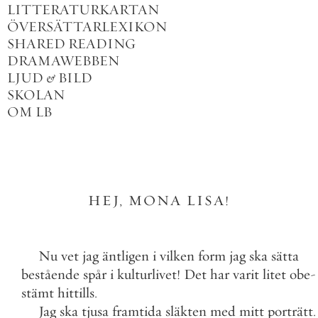
LITTERATURKARTAN
ÖVERSÄTTARLEXIKON
SHARED READING
DRAMAWEBBEN
LJUD
&
BILD
SKOLAN
OM LB
HEJ
,
MONA
LISA
!
Nu
vet
jag
äntligen
i
vilken
form
jag
ska
sätta
bestående
spår
i
kulturlivet
!
Det
har
varit
litet
obe
-
stämt
hittills
.
Jag
ska
tjusa
framtida
släkten
med
mitt
porträtt
.