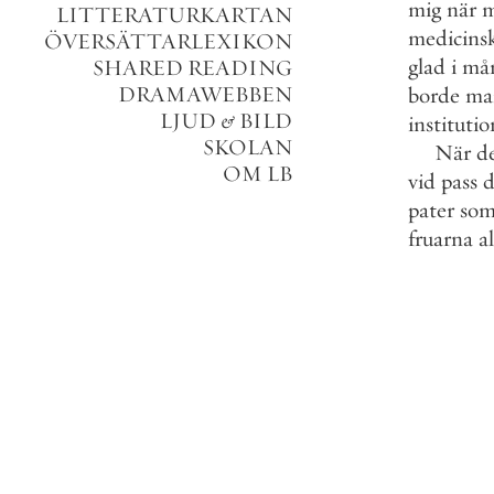
mig
när
m
LITTERATURKARTAN
medicins
ÖVERSÄTTARLEXIKON
glad
i
må
SHARED READING
DRAMAWEBBEN
borde
ma
LJUD
&
BILD
institutio
SKOLAN
När
d
OM LB
vid
pass
d
pater
so
fruarna
al