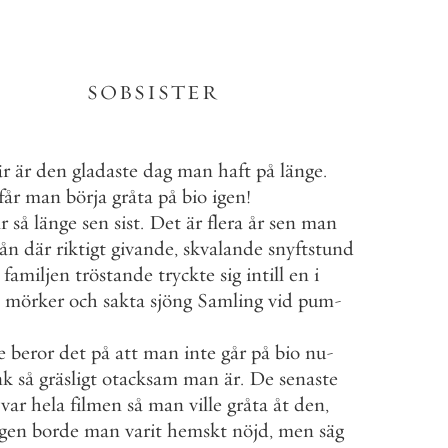
SOBSISTER
är
är
den
gladaste
dag
man
haft
på
länge
.
får
man
börja
gråta
på
bio
igen
!
r
så
länge
sen
sist
.
Det
är
flera
år
sen
man
sån
där
riktigt
givande
,
skvalande
snyftstund
familjen
tröstande
tryckte
sig
intill
en
i
mörker
och
sakta
sjöng
Samling
vid
pum
-
e
beror
det
på
att
man
inte
går
på
bio
nu
-
nk
så
gräsligt
otacksam
man
är
.
De
senaste
var
hela
filmen
så
man
ville
gråta
åt
den
,
igen
borde
man
varit
hemskt
nöjd
,
men
säg