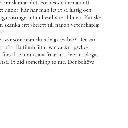
änniskan
är
det
.
För
resten
är
man
ett
kt
under
,
här
har
man
levat
så
lustig
och
nga
säsonger
utan
livselixiret
filmen
.
Kanske
n
skänka
sitt
skelett
till
någon
vetenskaplig
n
?
et
var
som
man
slutade
gå
på
bio
?
Det
var
å
när
alla
filmhjältar
var
vackra
psyko
-
m
försökte
lura
i
sina
fruar
att
de
var
tokiga
,
ltså
.
It
did
something
to
me
.
Det
behövs