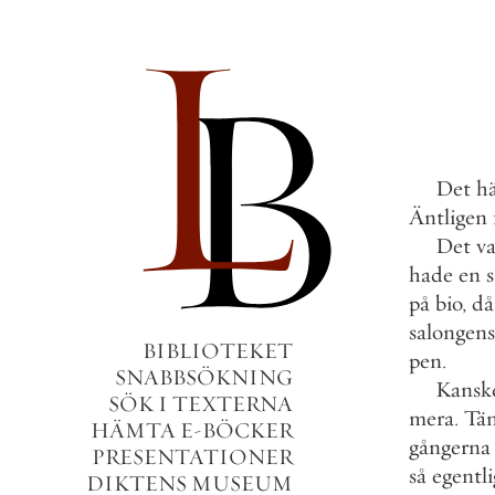
Det
h
Äntligen
Det
va
hade
en
på
bio
,
då
salongens
BIBLIOTEKET
pen
.
SNABBSÖKNING
Kansk
SÖK I TEXTERNA
mera
.
Tä
HÄMTA E-BÖCKER
gångerna
PRESENTATIONER
så
egentl
DIKTENS MUSEUM