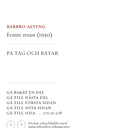
barbro alving
Femte resan
(1950)
PÅ TÅG OCH BÅTAR
gå bakåt en del
gå till nästa del
gå till första sidan
gå till sista sidan
gå till sida . . .
179 av 208
Du kan också bläddra med
tangentbordets piltangenter.