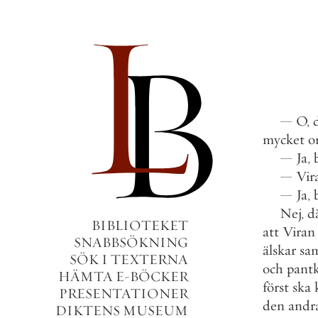
—
O
,
mycket
o
—
Ja
,
—
Vir
—
Ja
,
Nej
,
d
BIBLIOTEKET
att
Viran
SNABBSÖKNING
älskar
sa
SÖK I TEXTERNA
och
pantk
HÄMTA E-BÖCKER
först
ska
PRESENTATIONER
den
andr
DIKTENS MUSEUM