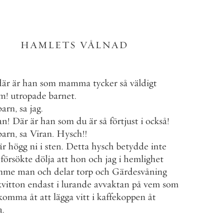
HAMLETS
VÅLNAD
där
är
han
som
mamma
tycker
så
väldigt
m
!
utropade
barnet
.
barn
,
sa
jag
.
an
!
Där
är
han
som
du
är
så
förtjust
i
också
!
barn
,
sa
Viran
.
Hysch
!
!
är
högg
ni
i
sten
.
Detta
hysch
betydde
inte
försökte
dölja
att
hon
och
jag
i
hemlighet
mme
man
och
delar
torp
och
Gärdesvåning
vitton
endast
i
lurande
avvaktan
på
vem
som
komma
åt
att
lägga
vitt
i
kaffekoppen
åt
a
.