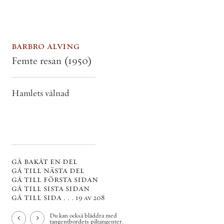
barbro alving
Femte resan
(1950)
Hamlets vålnad
gå bakåt en del
gå till nästa del
gå till första sidan
gå till sista sidan
gå till sida . . .
19 av 208
Du kan också bläddra med
tangentbordets piltangenter.