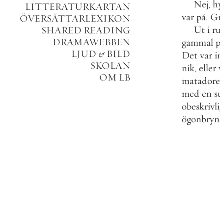
Nej
,
h
LITTERATURKARTAN
var
på
.
G
ÖVERSÄTTARLEXIKON
Ut
i
r
SHARED READING
DRAMAWEBBEN
gammal
p
LJUD
&
BILD
Det
var
i
SKOLAN
nik
,
eller
OM LB
matadore
med
en
s
obeskrivli
ögonbryn