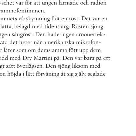
yschet
var
för
att
ungen
larmade
och
radion
rammofontimmen
.
ummets
vårskymning
flöt
en
röst
.
Det
var
en
latta
,
belagd
med
tidens
ärg
.
Rösten
sjöng
.
ngen
sångröst
.
Den
hade
ingen
croonertek
-
vad
det
heter
när
amerikanska
mikrofon
-
r
låter
som
om
deras
amma
fött
upp
dem
udd
med
Dry
Martini
på
.
Den
var
bara
på
ett
gt
sätt
överlägsen
.
Den
sjöng
liksom
med
en
höjda
i
lätt
förvåning
åt
sig
själv
,
seglade