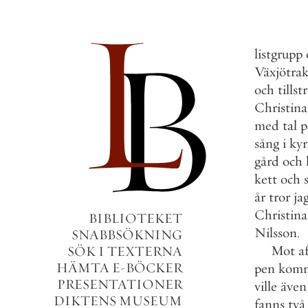
listgrupp
Växjötra
och
till
Christina
med
tal
p
sång
i
kyr
gård
och
kett
och
år
tror
ja
Christina
BIBLIOTEKET
Nilsson
.
SNABBSÖKNING
Mot
a
SÖK I TEXTERNA
HÄMTA E-BÖCKER
pen
komm
PRESENTATIONER
ville
även
DIKTENS MUSEUM
fanns
två