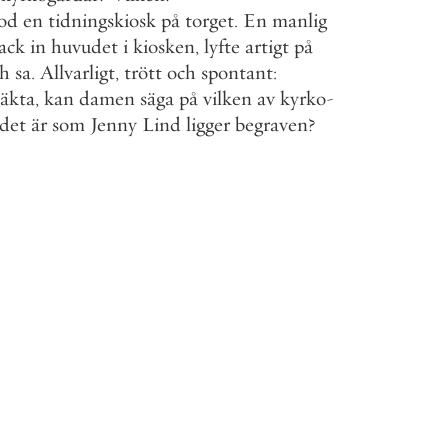
tod
en
tidningskiosk
på
torget
.
En
manlig
tack
in
huvudet
i
kiosken
,
lyfte
artigt
på
ch
sa
.
Allvarligt
,
trött
och
spontant
:
äkta
,
kan
damen
säga
på
vilken
av
kyrko
-
det
är
som
Jenny
Lind
ligger
begraven
?