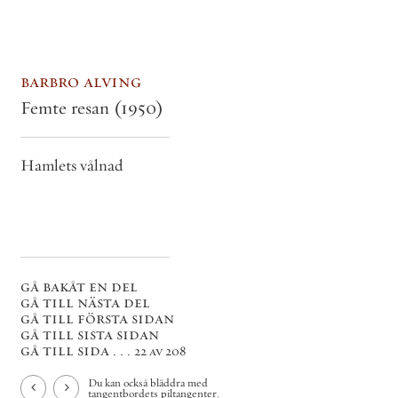
barbro alving
Femte resan
(1950)
Hamlets vålnad
gå bakåt en del
gå till nästa del
gå till första sidan
gå till sista sidan
gå till sida . . .
22 av 208
Du kan också bläddra med
tangentbordets piltangenter.