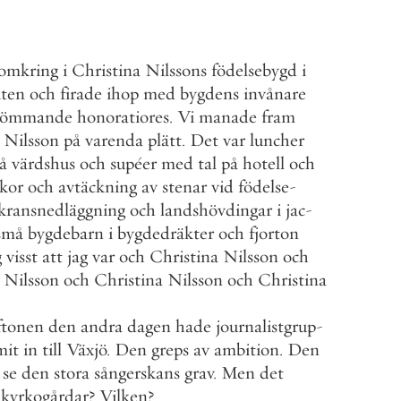
omkring
i
Christina
Nilssons
födelsebygd
i
kten
och
firade
ihop
med
bygdens
invånare
strömmande
honoratiores
.
Vi
manade
fram
Nilsson
på
varenda
plätt
.
Det
var
luncher
å
värdshus
och
supéer
med
tal
på
hotell
och
kor
och
avtäckning
av
stenar
vid
födelse
-
kransnedläggning
och
landshövdingar
i
jac
-
små
bygdebarn
i
bygdedräkter
och
fjorton
g
visst
att
jag
var
och
Christina
Nilsson
och
Nilsson
och
Christina
Nilsson
och
Christina
ftonen
den
andra
dagen
hade
journalistgrup
-
it
in
till
Växjö
.
Den
greps
av
ambition
.
Den
se
den
stora
sångerskans
grav
.
Men
det
kyrkogårdar
?
Vilken
?