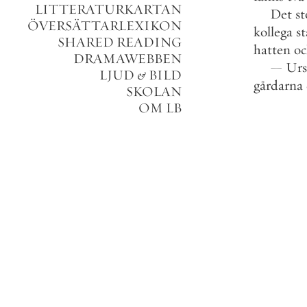
LITTERATURKARTAN
Det
s
ÖVERSÄTTARLEXIKON
kollega
s
SHARED READING
hatten
o
DRAMAWEBBEN
—
Urs
LJUD
&
BILD
gårdarna
SKOLAN
OM LB