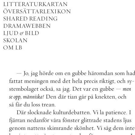
LITTERATURKARTAN
ÖVERSÄTTARLEXIKON
SHARED READING
DRAMAWEBBEN
LJUD
&
BILD
SKOLAN
OM LB
—
Jo
,
jag
hörde
om
en
gubbe
häromdan
som
ha
fattat
meningen
med
det
hela
precis
riktigt
,
och
sy
-
stembolaget
också
,
sa
jag
.
Det
var
en
gubbe
—
men
se
opp
,
människa
!
Den
där
tian
går
på
knekten
,
och
så
får
du
loss
trean
.
Där
slocknade
kulturdebatten
.
Vi
la
patience
.
I
fjärran
nedanför
våra
fönster
glittrade
stadens
ljus
genom
nattens
skimrande
skönhet
.
Vi
såg
dem
inte