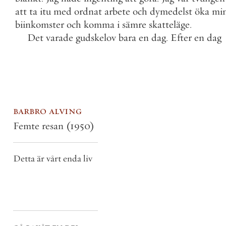
att
ta
itu
med
ordnat
arbete
och
dymedelst
öka
mi
biinkomster
och
komma
i
sämre
skatteläge
.
Det
varade
gudskelov
bara
en
dag
.
Efter
en
dag
barbro alving
Femte resan
(1950)
Detta är vårt enda liv