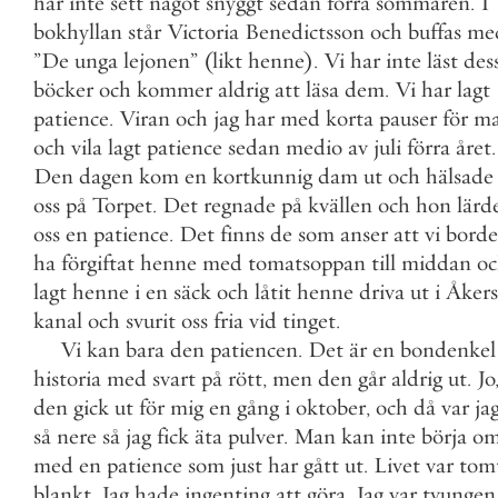
har
inte
sett
något
snyggt
sedan
förra
sommaren
.
I
bokhyllan
står
Victoria
Benedictsson
och
buffas
me
”
De
unga
lejonen
”
(
likt
henne
)
.
Vi
har
inte
läst
des
böcker
och
kommer
aldrig
att
läsa
dem
.
Vi
har
lagt
patience
.
Viran
och
jag
har
med
korta
pauser
för
ma
och
vila
lagt
patience
sedan
medio
av
juli
förra
året
.
Den
dagen
kom
en
kortkunnig
dam
ut
och
hälsade
oss
på
Torpet
.
Det
regnade
på
kvällen
och
hon
lärd
oss
en
patience
.
Det
finns
de
som
anser
att
vi
borde
ha
förgiftat
henne
med
tomatsoppan
till
middan
o
lagt
henne
i
en
säck
och
låtit
henne
driva
ut
i
Åkers
kanal
och
svurit
oss
fria
vid
tinget
.
Vi
kan
bara
den
patiencen
.
Det
är
en
bondenkel
historia
med
svart
på
rött
,
men
den
går
aldrig
ut
.
Jo
den
gick
ut
för
mig
en
gång
i
oktober
,
och
då
var
ja
så
nere
så
jag
fick
äta
pulver
.
Man
kan
inte
börja
o
med
en
patience
som
just
har
gått
ut
.
Livet
var
tom
blankt
.
Jag
hade
ingenting
att
göra
.
Jag
var
tvungen