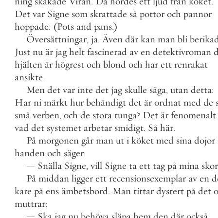
ning
skakade
Viran
.
Då
hördes
ett
ljud
från
köket
.
Det
var
Signe
som
skrattade
så
pottor
och
pannor
hoppade
.
(
Pots
and
pans
.
)
Översättningar
,
ja
.
Även
där
kan
man
bli
berika
Just
nu
är
jag
helt
fascinerad
av
en
detektivroman
d
hjälten
är
högrest
och
blond
och
har
ett
renrakat
ansikte
.
Men
det
var
inte
det
jag
skulle
säga
,
utan
detta
:
Har
ni
märkt
hur
behändigt
det
är
ordnat
med
de
små
verben
,
och
de
stora
tunga
?
Det
är
fenomenalt
vad
det
systemet
arbetar
smidigt
.
Så
här
.
På
morgonen
går
man
ut
i
köket
med
sina
dojor
handen
och
säger
:
—
Snälla
Signe
,
vill
Signe
ta
ett
tag
på
mina
skor
På
middan
ligger
ett
recensionsexemplar
av
en
d
kare
på
ens
ämbetsbord
.
Man
tittar
dystert
på
det
muttrar
:
—
Ska
jag
nu
behöva
släpa
hem
den
där
också
.