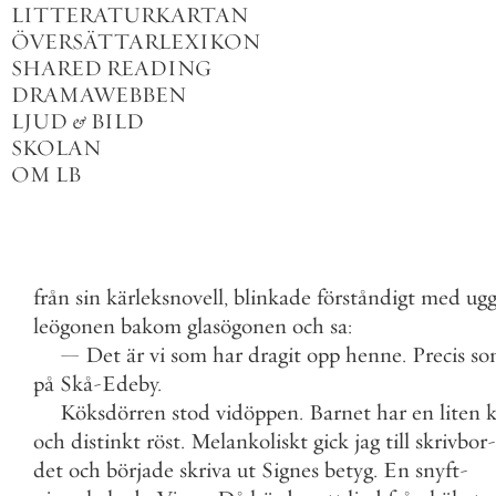
LITTERATURKARTAN
ÖVERSÄTTARLEXIKON
SHARED READING
DRAMAWEBBEN
LJUD
&
BILD
SKOLAN
OM LB
från
sin
kärleksnovell
,
blinkade
förståndigt
med
ug
leögonen
bakom
glasögonen
och
sa
:
—
Det
är
vi
som
har
dragit
opp
henne
.
Precis
so
på
Skå
-
Edeby
.
Köksdörren
stod
vidöppen
.
Barnet
har
en
liten
k
och
distinkt
röst
.
Melankoliskt
gick
jag
till
skrivbor
-
det
och
började
skriva
ut
Signes
betyg
.
En
snyft
-