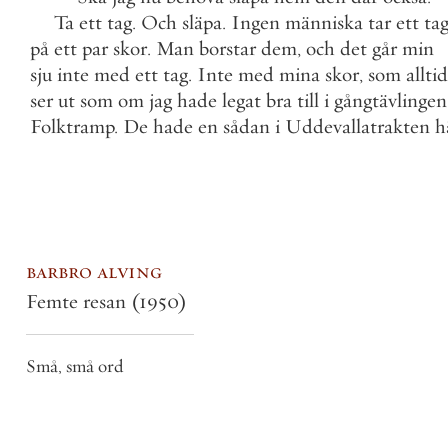
Ta
ett
tag
.
Och
släpa
.
Ingen
människa
tar
ett
ta
på
ett
par
skor
.
Man
borstar
dem
,
och
det
går
min
sju
inte
med
ett
tag
.
Inte
med
mina
skor
,
som
alltid
ser
ut
som
om
jag
hade
legat
bra
till
i
gångtävlingen
Folktramp
.
De
hade
en
sådan
i
Uddevallatrakten
h
barbro alving
Femte resan
(1950)
Små, små ord