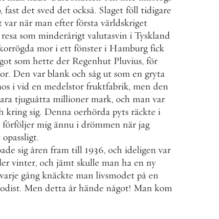
o
,
fast
det
sved
det
också
.
Slaget
föll
tidigare
t
var
när
man
efter
första
världskriget
resa
som
minderårigt
valutasvin
i
Tyskland
korrögda
mor
i
ett
fönster
i
Hamburg
fick
got
som
hette
der
Regenhut
Pluvius
,
för
kor
.
Den
var
blank
och
såg
ut
som
en
gryta
os
i
vid
en
medelstor
fruktfabrik
,
men
den
ara
tjuguåtta
millioner
mark
,
och
man
var
h
kring
sig
.
Denna
oerhörda
pyts
räckte
i
förföljer
mig
ännu
i
drömmen
när
jag
t
opassligt
.
pade
sig
åren
fram
till
1936
,
och
ideligen
var
ler
vinter
,
och
jämt
skulle
man
ha
en
ny
varje
gång
knäckte
man
livsmodet
på
en
odist
.
Men
detta
år
hände
något
!
Man
kom