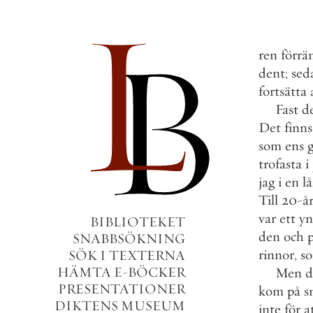
ren
förrä
dent
;
sed
fortsätta
Fast
d
Det
finns
som
ens
trofasta
i
jag
i
en
l
Till
20
-
å
var
ett
yn
BIBLIOTEKET
den
och
SNABBSÖKNING
rinnor
,
s
SÖK I TEXTERNA
HÄMTA E-BÖCKER
Men
d
PRESENTATIONER
kom
på
s
DIKTENS MUSEUM
inte
för
a