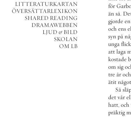
LITTERATURKARTAN
för
Garb
ÖVERSÄTTARLEXIKON
än
så
.
De
SHARED READING
gjorde
en
DRAMAWEBBEN
och
ens
e
LJUD
&
BILD
syn
på
nå
SKOLAN
unga
flic
OM LB
att
laga
m
kostade
b
om
sig
oc
tre
år
och
ätit
någo
Så
slä
det
vår
el
hatt
,
och
präktig
m