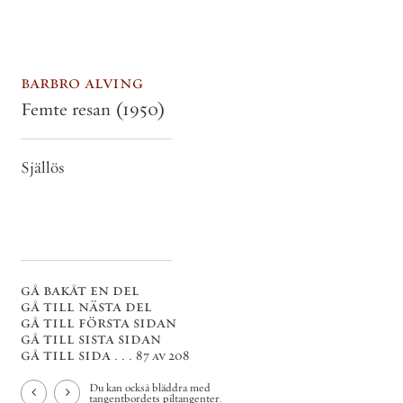
barbro alving
Femte resan
(1950)
Själlös
gå bakåt en del
gå till nästa del
gå till första sidan
gå till sista sidan
gå till sida . . .
87 av 208
Du kan också bläddra med
tangentbordets piltangenter.