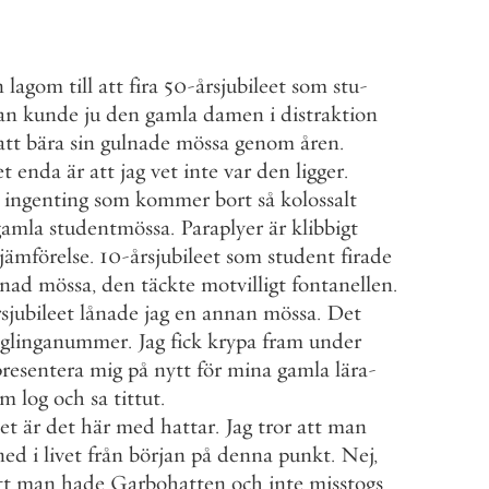
n
lagom
till
att
fira
50
-
årsjubileet
som
stu
-
an
kunde
ju
den
gamla
damen
i
distraktion
att
bära
sin
gulnade
mössa
genom
åren
.
et
enda
är
att
jag
vet
inte
var
den
ligger
.
ingenting
som
kommer
bort
så
kolossalt
gamla
studentmössa
.
Paraplyer
är
klibbigt
jämförelse
.
10
-
årsjubileet
som
student
firade
ånad
mössa
,
den
täckte
motvilligt
fontanellen
.
rsjubileet
lånade
jag
en
annan
mössa
.
Det
glinganummer
.
Jag
fick
krypa
fram
under
presentera
mig
på
nytt
för
mina
gamla
lära
-
om
log
och
sa
tittut
.
et
är
det
här
med
hattar
.
Jag
tror
att
man
ned
i
livet
från
början
på
denna
punkt
.
Nej
,
tt
man
hade
Garbohatten
och
inte
misstogs