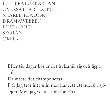
LITTERATURKARTAN
ÖVERSÄTTARLEXIKON
SHARED READING
DRAMAWEBBEN
LJUD
&
BILD
SKOLAN
OM LB
Efter
tio
dagar
börjar
det
hyfsa
till
sig
och
ligga
still
.
Då
måste
det
champoneras
.
P
.
S
.
Jag
tror
inte
min
mor
har
sett
ett
nubiskt
sjö
-
lejon
.
Men
jag
vet
att
hon
har
rätt
.