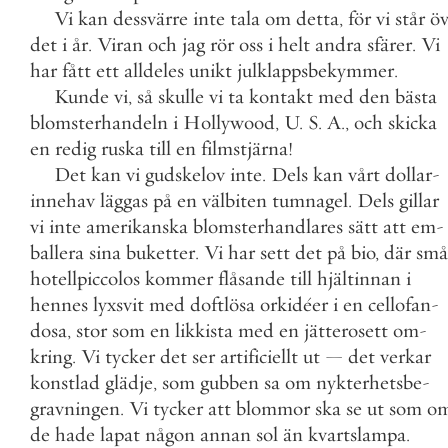
Vi
kan
dessvärre
inte
tala
om
detta
,
för
vi
står
öv
det
i
år
.
Viran
och
jag
rör
oss
i
helt
andra
sfärer
.
Vi
har
fått
ett
alldeles
unikt
julklappsbekymmer
.
Kunde
vi
,
så
skulle
vi
ta
kontakt
med
den
bästa
blomsterhandeln
i
Hollywood
,
U
.
S
.
A
.
,
och
skicka
en
redig
ruska
till
en
filmstjärna
!
Det
kan
vi
gudskelov
inte
.
Dels
kan
vårt
dollar
-
innehav
läggas
på
en
välbiten
tumnagel
.
Dels
gillar
vi
inte
amerikanska
blomsterhandlares
sätt
att
em
-
ballera
sina
buketter
.
Vi
har
sett
det
på
bio
,
där
små
hotellpiccolos
kommer
flåsande
till
hjältinnan
i
hennes
lyxsvit
med
doftlösa
orkidéer
i
en
cellofan
-
dosa
,
stor
som
en
likkista
med
en
jätterosett
om
-
kring
.
Vi
tycker
det
ser
artificiellt
ut
—
det
verkar
konstlad
glädje
,
som
gubben
sa
om
nykterhetsbe
-
gravningen
.
Vi
tycker
att
blommor
ska
se
ut
som
o
de
hade
lapat
någon
annan
sol
än
kvartslampa
.