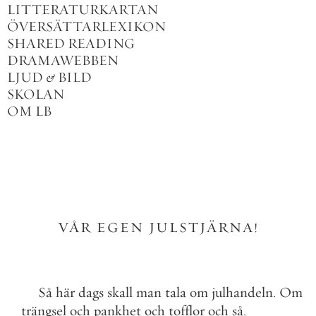
LITTERATURKARTAN
ÖVERSÄTTARLEXIKON
SHARED READING
DRAMAWEBBEN
LJUD
&
BILD
SKOLAN
OM LB
VÅR
EGEN
JULSTJÄRNA
!
Så
här
dags
skall
man
tala
om
julhandeln
.
Om
trängsel
och
pankhet
och
tofflor
och
så
.