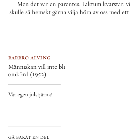
Men
det
var
en
parentes
.
Faktum
kvarstår
:
vi
skulle
så
hemskt
gärna
vilja
höra
av
oss
med
ett
barbro alving
Människan vill inte bli
omkörd
(1952)
Vår egen julstjärna!
gå bakåt en del