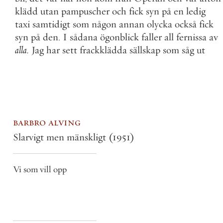
klädd
utan
pampuscher
och
fick
syn
på
en
ledig
taxi
samtidigt
som
någon
annan
olycka
också
fick
syn
på
den
.
I
sådana
ögonblick
faller
all
fernissa
av
alla
.
Jag
har
sett
frackklädda
sällskap
som
såg
ut
barbro alving
Slarvigt men mänskligt
(1951)
Vi som vill opp