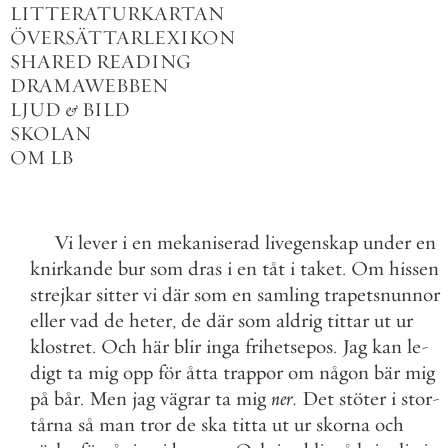
LITTERATURKARTAN
ÖVERSÄTTARLEXIKON
SHARED READING
DRAMAWEBBEN
LJUD
&
BILD
SKOLAN
OM LB
Vi
lever
i
en
mekaniserad
livegenskap
under
en
knirkande
bur
som
dras
i
en
tåt
i
taket
.
Om
hissen
strejkar
sitter
vi
där
som
en
samling
trapetsnunnor
eller
vad
de
heter
,
de
där
som
aldrig
tittar
ut
ur
klostret
.
Och
här
blir
inga
frihetsepos
.
Jag
kan
le
-
digt
ta
mig
opp
för
åtta
trappor
om
någon
bär
mig
på
bår
.
Men
jag
vägrar
ta
mig
ner
.
Det
stöter
i
stor
-
tårna
så
man
tror
de
ska
titta
ut
ur
skorna
och