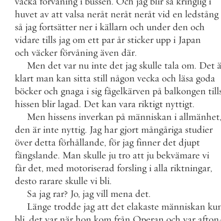
väcka
förvåning
i
bussen
.
Och
jag
blir
så
kringlig
i
huvet
av
att
valsa
neråt
neråt
neråt
vid
en
ledstång
så
jag
fortsätter
ner
i
källarn
och
under
den
och
vidare
tills
jag
om
ett
par
år
sticker
upp
i
Japan
och
väcker
förvåning
även
där
.
Men
det
var
nu
inte
det
jag
skulle
tala
om
.
Det
ä
klart
man
kan
sitta
still
någon
vecka
och
läsa
goda
böcker
och
gnaga
i
sig
fågelkärven
på
balkongen
till
hissen
blir
lagad
.
Det
kan
vara
riktigt
nyttigt
.
Men
hissens
inverkan
på
människan
i
allmänhet
den
är
inte
nyttig
.
Jag
har
gjort
mångåriga
studier
över
detta
förhållande
,
för
jag
finner
det
djupt
fängslande
.
Man
skulle
ju
tro
att
ju
bekvämare
vi
får
det
,
med
motoriserad
forsling
i
alla
riktningar
,
desto
rarare
skulle
vi
bli
.
Sa
jag
rar
?
Jo
,
jag
vill
mena
det
.
Länge
trodde
jag
att
det
elakaste
människan
ku
bli
,
det
var
när
hon
kom
från
Operan
och
var
afton