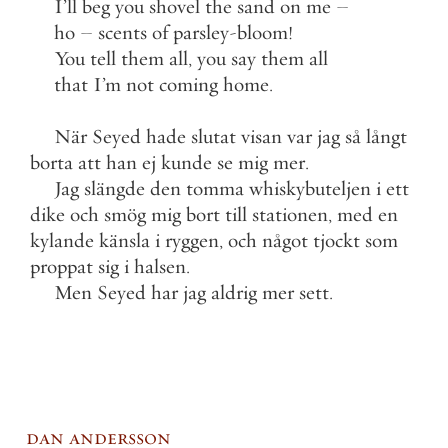
I
’
ll
beg
you
shovel
the
sand
on
me
–
ho
–
scents
of
parsley
-
bloom
!
You
tell
them
all
,
you
say
them
all
that
I
’
m
not
coming
home
.
När
Seyed
hade
slutat
visan
var
jag
så
långt
borta
att
han
ej
kunde
se
mig
mer
.
Jag
slängde
den
tomma
whiskybuteljen
i
ett
dike
och
smög
mig
bort
till
stationen
,
med
en
kylande
känsla
i
ryggen
,
och
något
tjockt
som
proppat
sig
i
halsen
.
Men
Seyed
har
jag
aldrig
mer
sett
.
dan andersson