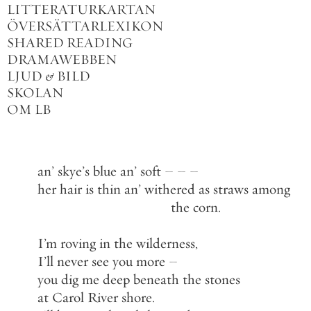
LITTERATURKARTAN
ÖVERSÄTTARLEXIKON
SHARED READING
DRAMAWEBBEN
LJUD
&
BILD
SKOLAN
OM LB
an
’
skye
’
s
blue
an
’
soft
–
–
–
her
hair
is
thin
an
’
withered
as
straws
among
the
corn
.
I
’
m
roving
in
the
wilderness
,
I
’
ll
never
see
you
more
–
you
dig
me
deep
beneath
the
stones
at
Carol
River
shore
.