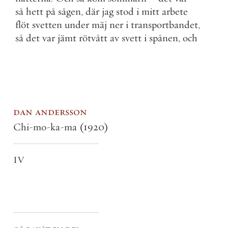
så
hett
på
sågen
,
där
jag
stod
i
mitt
arbete
flöt
svetten
under
mäj
ner
i
transportbandet
,
så
det
var
jämt
rötvått
av
svett
i
spånen
,
och
dan andersson
Chi-mo-ka-ma
(1920)
IV