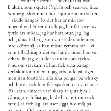
–
Det
är
turisterna
–
bokhållarna
från
Duluth
,
som
skjuter
bluejades
och
sparvar
,
fnös
Sonberg
.
Skrämmer
bort
hjortarna
ur
trakten
–
skulle
hängas
.
Jo
,
det
här
är
min
för
-
mögenhet
,
här
ser
du
allt
jag
har
fått
över
av
fyrtio
års
möda
,
jag
har
haft
otur
,
jag
.
Jag
och
Julius
Ekberg
,
som
var
studerande
men
inte
skötte
säj
så
han
måste
rymma
hit
–
vi
kom
till
Chicago
,
det
var
hårda
tider
,
han
var
vekare
än
jag
,
och
det
var
nån
som
tyckte
synd
om
stackarn
så
han
fick
sitta
på
såg
-
verkskontoret
medan
jag
arbetade
på
sågen
,
men
han
förstörde
alla
sina
pengar
på
whisky
och
horor
,
och
han
fick
sparken
och
vart
tak
-
lös
i
stan
,
vintern
vart
skarp
år
sjuttifyra
i
Chicago
,
och
fast
jag
hade
bara
ett
rum
och
familj
,
så
fick
jag
låta
aset
ligga
hos
mäj
på
nätterna
.
Och
så
kom
sommarn
–
det
var