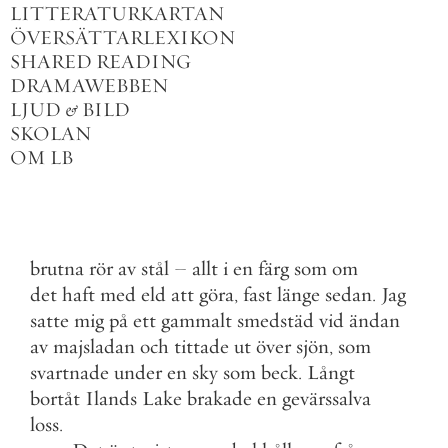
LITTERATURKARTAN
ÖVERSÄTTARLEXIKON
SHARED READING
DRAMAWEBBEN
LJUD
&
BILD
SKOLAN
OM LB
brutna
rör
av
stål
–
allt
i
en
färg
som
om
det
haft
med
eld
att
göra
,
fast
länge
sedan
.
Jag
satte
mig
på
ett
gammalt
smedstäd
vid
ändan
av
majsladan
och
tittade
ut
över
sjön
,
som
svartnade
under
en
sky
som
beck
.
Långt
bortåt
Ilands
Lake
brakade
en
gevärssalva
loss
.