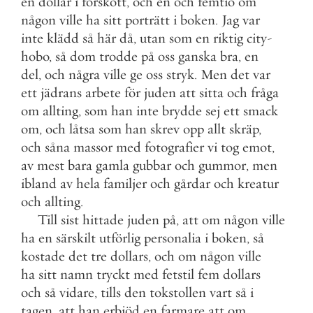
en
dollar
i
förskott
,
och
en
och
femtio
om
någon
ville
ha
sitt
porträtt
i
boken
.
Jag
var
inte
klädd
så
här
då
,
utan
som
en
riktig
city
-
hobo
,
så
dom
trodde
på
oss
ganska
bra
,
en
del
,
och
några
ville
ge
oss
stryk
.
Men
det
var
ett
jädrans
arbete
för
juden
att
sitta
och
fråga
om
allting
,
som
han
inte
brydde
sej
ett
smack
om
,
och
låtsa
som
han
skrev
opp
allt
skräp
,
och
såna
massor
med
fotografier
vi
tog
emot
,
av
mest
bara
gamla
gubbar
och
gummor
,
men
ibland
av
hela
familjer
och
gårdar
och
kreatur
och
allting
.
Till
sist
hittade
juden
på
,
att
om
någon
ville
ha
en
särskilt
utförlig
personalia
i
boken
,
så
kostade
det
tre
dollars
,
och
om
någon
ville
ha
sitt
namn
tryckt
med
fetstil
fem
dollars
och
så
vidare
,
tills
den
tokstollen
vart
så
i
tagen
,
att
han
erbjöd
en
farmare
att
om