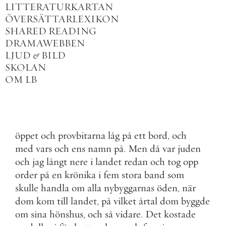
LITTERATURKARTAN
ÖVERSÄTTARLEXIKON
SHARED READING
DRAMAWEBBEN
LJUD
&
BILD
SKOLAN
OM LB
öppet
och
provbitarna
låg
på
ett
bord
,
och
med
vars
och
ens
namn
på
.
Men
då
var
juden
och
jag
långt
nere
i
landet
redan
och
tog
opp
order
på
en
krönika
i
fem
stora
band
som
skulle
handla
om
alla
nybyggarnas
öden
,
när
dom
kom
till
landet
,
på
vilket
årtal
dom
byggde
om
sina
hönshus
,
och
så
vidare
.
Det
kostade