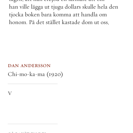
han
ville
lägga
ut
tjugu
dollars
skulle
hela
den
tjocka
boken
bara
komma
att
handla
om
honom
.
På
det
stället
kastade
dom
ut
oss
,
dan andersson
Chi-mo-ka-ma
(1920)
V