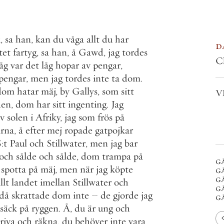
k
,
sa
han
,
kan
du
våga
allt
du
har
d
tet
fartyg
,
sa
han
,
å
Gawd
,
jag
tordes
C
åg
var
det
låg
hopar
av
pengar
,
pengar
,
men
jag
tordes
inte
ta
dom
.
dom
hatar
mäj
,
by
Gallys
,
som
sitt
V
den
,
dom
har
sitt
ingenting
.
Jag
v
solen
i
Afriky
,
jag
som
frös
på
arna
,
å
efter
mej
ropade
gatpojkar
S
:
t
Paul
och
Stillwater
,
men
jag
bar
och
sålde
och
sålde
,
dom
trampa
på
g
spotta
på
mäj
,
men
när
jag
köpte
g
g
llt
landet
imellan
Stillwater
och
gå
då
skrattade
dom
inte
–
de
gjorde
jag
gå
säck
på
ryggen
.
Å
,
du
är
ung
och
riva
och
räkna
,
du
behöver
inte
vara