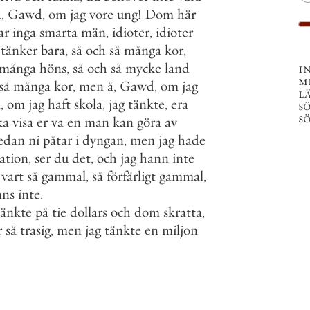
å
,
Gawd
,
om
jag
vore
ung
!
Dom
här
ar
inga
smarta
män
,
idioter
,
idioter
tänker
bara
,
så
och
så
många
kor
,
många
höns
,
så
och
så
mycke
land
i
m
så
många
kor
,
men
å
,
Gawd
,
om
jag
l
a
,
om
jag
haft
skola
,
jag
tänkte
,
era
sö
s
ka
visa
er
va
en
man
kan
göra
av
edan
ni
påtar
i
dyngan
,
men
jag
hade
ation
,
ser
du
det
,
och
jag
hann
inte
vart
så
gammal
,
så
förfärligt
gammal
,
nns
inte
.
tänkte
på
tie
dollars
och
dom
skratta
,
r
så
trasig
,
men
jag
tänkte
en
miljon