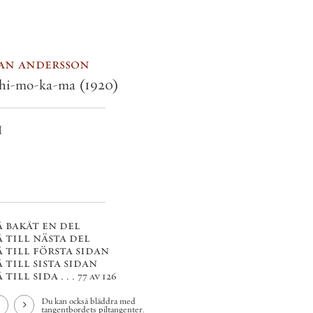
an andersson
hi-mo-ka-ma
(1920)
I
å bakåt en del
å till nästa del
å till första sidan
 till sista sidan
 till sida . . .
77 av 126
Du kan också bläddra med
tangentbordets piltangenter.