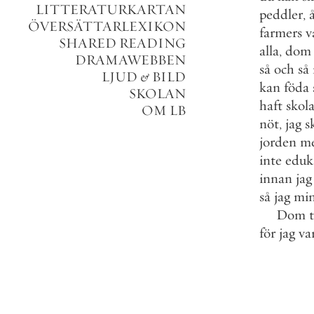
LITTERATURKARTAN
peddler
,
ÖVERSÄTTARLEXIKON
farmers
v
SHARED READING
alla
,
dom
DRAMAWEBBEN
så
och
så
LJUD
&
BILD
kan
föda
SKOLAN
haft
skol
OM LB
nöt
,
jag
s
jorden
m
inte
eduk
innan
jag
så
jag
mi
Dom
för
jag
va