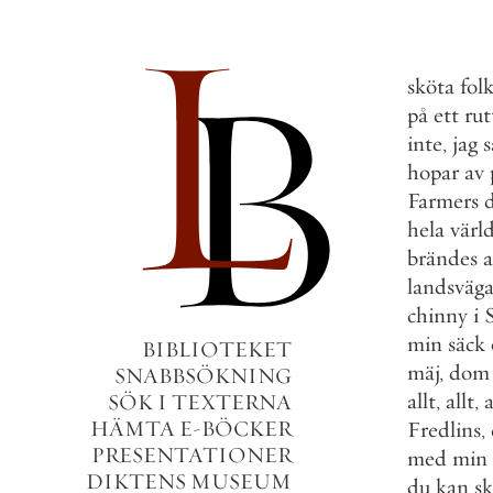
sköta
fol
på
ett
rut
inte
,
jag
s
hopar
av
Farmers
hela
värl
brändes
a
landsväg
chinny
i
min
säck
BIBLIOTEKET
mäj
,
dom
SNABBSÖKNING
allt
,
allt
,
a
SÖK I TEXTERNA
HÄMTA E-BÖCKER
Fredlins
,
PRESENTATIONER
med
min
DIKTENS MUSEUM
du
kan
sk