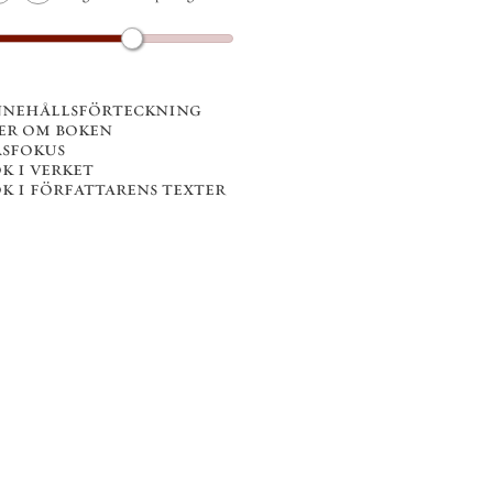
nnehållsförteckning
er om boken
äsfokus
k i verket
ök i författarens texter