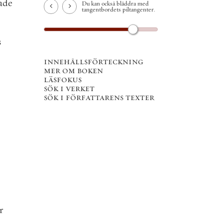
ade
Du kan också bläddra med
tangentbordets piltangenter.
s
innehållsförteckning
mer om boken
läsfokus
sök i verket
sök i författarens texter
r