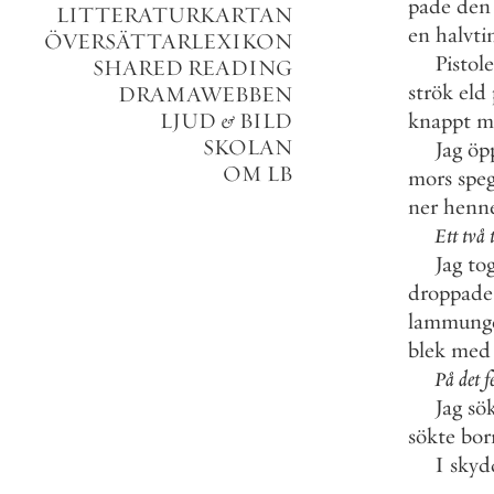
pade
den
LITTERATURKARTAN
en
halvt
ÖVERSÄTTARLEXIKON
Pistol
SHARED READING
strök
eld
DRAMAWEBBEN
LJUD
&
BILD
knappt
m
SKOLAN
Jag
öp
OM LB
mors
speg
ner
henn
Ett
två
Jag
to
droppade
lammung
blek
med
På
det
f
Jag
sö
sökte
bor
I
skyd