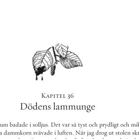
Kapitel
36
Dödens
lammunge
rum
badade
i
solljus
.
Det
var
så
tyst
och
prydligt
och
mi
a
dammkorn
svävade
i
luften
.
När
jag
drog
ut
stolen
sk