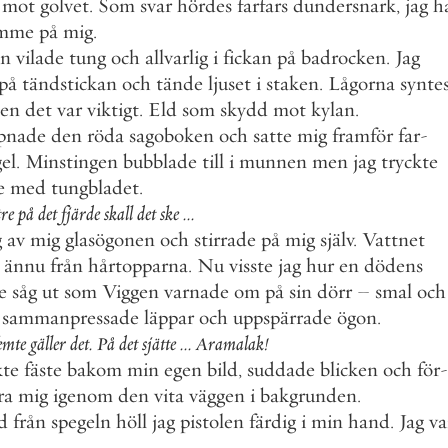
mot
golvet
.
Som
svar
hördes
farfars
dundersnark
,
jag
h
imme
på
mig
.
en
vilade
tung
och
allvarlig
i
fickan
på
badrocken
.
Jag
på
tändstickan
och
tände
ljuset
i
staken
.
Lågorna
synte
en
det
var
viktigt
.
Eld
som
skydd
mot
kylan
.
pnade
den
röda
sagoboken
och
satte
mig
framför
far
-
el
.
Minstingen
bubblade
till
i
munnen
men
jag
tryckte
e
med
tungbladet
.
tre
på
det
fjärde
skall
det
ske
.
.
.
g
av
mig
glasögonen
och
stirrade
på
mig
själv
.
Vattnet
ännu
från
hårtopparna
.
Nu
visste
jag
hur
en
dödens
e
såg
ut
som
Viggen
varnade
om
på
sin
dörr
–
smal
och
sammanpressade
läppar
och
uppspärrade
ögon
.
emte
gäller
det
.
På
det
sjätte
.
.
.
Aramalak
!
kte
fäste
bakom
min
egen
bild
,
suddade
blicken
och
för
-
ra
mig
igenom
den
vita
väggen
i
bakgrunden
.
d
från
spegeln
höll
jag
pistolen
färdig
i
min
hand
.
Jag
va