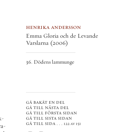
henrika andersson
Emma Gloria och de Levande
Varslarna
(2006)
36. Dödens lammunge
gå bakåt en del
gå till nästa del
gå till första sidan
k
-
gå till sista sidan
gå till sida . . .
122 av 151
ra
-