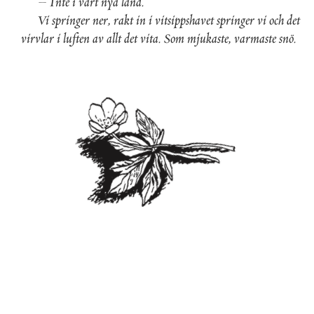
–
Inte
i
vårt
nya
land
.
Vi
springer
ner
,
rakt
in
i
vitsippshavet
springer
vi
och
det
virvlar
i
luften
av
allt
det
vita
.
Som
mjukaste
,
varmaste
snö
.