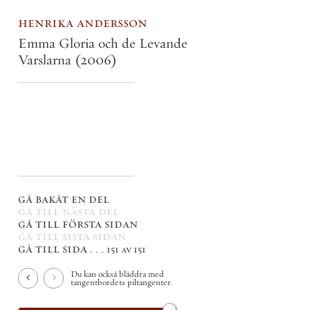
henrika andersson
Emma Gloria och de Levande
Varslarna
(2006)
gå bakåt en del
gå till nästa del
gå till första sidan
gå till sista sidan
gå till sida . . .
151 av 151
Du kan också bläddra med
tangentbordets piltangenter.