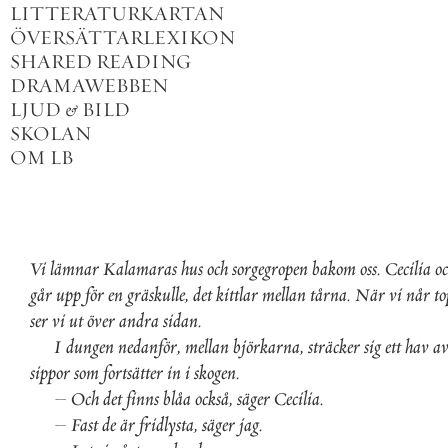
LITTERATURKARTAN
ÖVERSÄTTARLEXIKON
SHARED READING
DRAMAWEBBEN
LJUD
&
BILD
SKOLAN
OM LB
Vi
lämnar
Kalamaras
hus
och
sorgegropen
bakom
oss
.
Cecilia
o
går
upp
för
en
gräskulle
,
det
kittlar
mellan
tårna
.
När
vi
når
t
ser
vi
ut
över
andra
sidan
.
I
dungen
nedanför
,
mellan
björkarna
,
sträcker
sig
ett
hav
a
sippor
som
fortsätter
in
i
skogen
.
–
Och
det
finns
blåa
också
,
säger
Cecilia
.
–
Fast
de
är
fridlysta
,
säger
jag
.