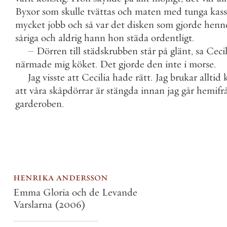
Byxor
som
skulle
tvättas
och
maten
med
tunga
kass
mycket
jobb
och
så
var
det
disken
som
gjorde
henn
såriga
och
aldrig
hann
hon
städa
ordentligt
.
–
Dörren
till
städskrubben
står
på
glänt
,
sa
Cecil
närmade
mig
köket
.
Det
gjorde
den
inte
i
morse
.
Jag
visste
att
Cecilia
hade
rätt
.
Jag
brukar
alltid
att
våra
skåpdörrar
är
stängda
innan
jag
går
hemifr
garderoben
.
henrika andersson
Emma Gloria och de Levande
Varslarna
(2006)