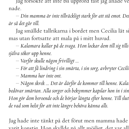
Jag
försökte
att
inte
bli
upprörd
fast
jag
anade
v
nade
.
–
Din
mamma
är
inte
tillräckligt
stark
för
att
stå
emot
.
De
är
så
det
går
till
.
Jag
smällde
tallrikarna
i
bordet
men
Cecilia
lät
s
mas
utan
fortsatte
att
mala
på
i
mitt
huvud
.
–
Kalamara
kallar
på
de
svaga
.
Hon
lockar
dem
till
sig
tills
själva
söker
upp
henne
.
–
Varför
skulle
någon
frivilligt
.
.
.
–
För
att
få
lindring
i
sin
smärta
,
i
sin
sorg
,
avbryter
Cecil
–
Mamma
har
inte
ont
.
–
Någon
skrek
.
.
.
Det
är
därför
de
kommer
till
henne
.
Kala
bedövar
smärtan
.
Alla
sorger
och
bekymmer
kapslar
hon
in
i
sin
Hon
gör
dem
beroende
och
de
börjar
längta
efter
henne
.
Till
slut
de
vad
som
helst
för
att
inte
längre
behöva
känna
alls
.
Jag
hade
inte
tänkt
på
det
förut
men
mamma
hade
varit
konstig
.
Hon
skyllde
på
allt
möjligt
,
det
var
al