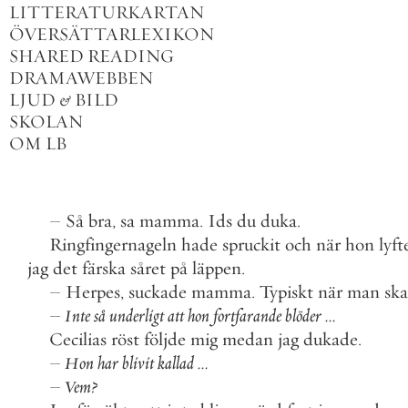
LITTERATURKARTAN
ÖVERSÄTTARLEXIKON
SHARED READING
DRAMAWEBBEN
LJUD
&
BILD
SKOLAN
OM LB
–
Så
bra
,
sa
mamma
.
Ids
du
duka
.
Ringfingernageln
hade
spruckit
och
när
hon
lyft
jag
det
färska
såret
på
läppen
.
–
Herpes
,
suckade
mamma
.
Typiskt
när
man
ska
–
Inte
så
underligt
att
hon
fortfarande
blöder
.
.
.
Cecilias
röst
följde
mig
medan
jag
dukade
.
–
Hon
har
blivit
kallad
.
.
.
–
Vem
?