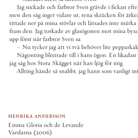
Jag
nickade
och
farbror
Sven
grävde
i
fickan
efte
men
den
såg
inget
vidare
ut
,
rena
skräcken
för
ärke
tittade
ner
på
mina
stövlar
och
låtsades
inte
märka
fram
den
.
Jag
torkade
av
glasögonen
mot
mina
byx
upp
först
när
farbror
Sven
sa
:
–
Nu
tycker
jag
att
vi
två
behöver
lite
pepparkak
Någonting
blixtrade
till
i
hans
ögon
.
En
likadan
jag
såg
hos
Stora
Skägget
när
han
ljög
för
mig
.
Allting
hände
så
snabbt
,
jag
hann
som
vanligt
in
henrika andersson
Emma Gloria och de Levande
Varslarna
(2006)