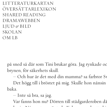
LITTERATURKARTAN
ÖVERSÄTTARLEXIKON
SHARED READING
DRAMAWEBBEN
LJUD
&
BILD
SKOLAN
OM LB
på
sned
så
där
som
Tini
brukar
göra
.
Jag
rynkade
oc
brynen
,
för
säkerhets
skull
.
–
Och
hur
är
det
med
din
mamma
?
sa
farbror
S
Det
högg
till
i
bröstet
på
mig
.
Skulle
hon
nånsin
baka
.
–
Inte
så
bra
,
sa
jag
.
Var
fanns
hon
nu
?
Dörren
till
städgarderoben
dä