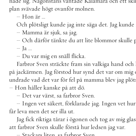
nade
sig
.
Någonstans
väntade
Kalamara
och
ett
sk
plan
svävade
högt
ovanför
molnen
.
–
Hon
är
.
.
.
Och
plötsligt
kunde
jag
inte
säga
det
.
Jag
kunde
–
Mamma
är
sjuk
,
sa
jag
.
–
Och
därför
tänkte
du
att
lite
blommor
skulle
–
Ja
.
.
.
–
Du
var
mig
en
snäll
flicka
.
Farbror
Sven
sträckte
fram
sin
valkiga
hand
och
på
jackärmen
.
Jag
förstod
hur
synd
det
var
om
mig
undrade
vad
det
var
för
fel
på
mamma
blev
jag
plöt
–
Hon
håller
kanske
på
att
dö
.
–
Det
var
värst
,
sa
farbror
Sven
.
–
Ingen
vet
säkert
,
förklarade
jag
.
Ingen
vet
hur
får
leva
men
det
ser
illa
ut
.
Jag
fick
riktiga
tårar
i
ögonen
och
tog
av
mig
gla
att
farbror
Sven
skulle
förstå
hur
ledsen
jag
var
.
–
Stackars
liten
,
sa
farbror
Sven
.