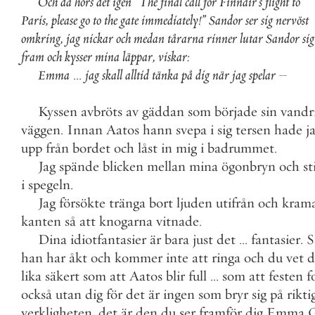
Och
då
hörs
det
igen
”
The
final
call
for
Finnair
’
s
flight
to
Paris
,
please
go
to
the
gate
immediately
!
”
Sandor
ser
sig
nervöst
omkring
,
jag
nickar
och
medan
tårarna
rinner
lutar
Sandor
sig
fram
och
kysser
mina
läppar
,
viskar
:
Emma
.
.
.
jag
skall
alltid
tänka
på
dig
när
jag
spelar
–
Kyssen
avbröts
av
gäddan
som
började
sin
vandr
väggen
.
Innan
Aatos
hann
svepa
i
sig
tersen
hade
j
upp
från
bordet
och
låst
in
mig
i
badrummet
.
Jag
spände
blicken
mellan
mina
ögonbryn
och
st
i
spegeln
.
Jag
försökte
tränga
bort
ljuden
utifrån
och
kram
kanten
så
att
knogarna
vitnade
.
Dina
idiotfantasier
är
bara
just
det
.
.
.
fantasier
.
S
han
har
åkt
och
kommer
inte
att
ringa
och
du
vet
d
lika
säkert
som
att
Aatos
blir
full
.
.
.
som
att
festen
f
också
utan
dig
för
det
är
ingen
som
bryr
sig
på
rikti
verkligheten
,
det
är
den
du
ser
framför
dig
Emma
G