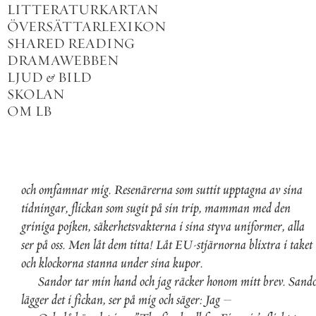
LITTERATURKARTAN
ÖVERSÄTTARLEXIKON
SHARED READING
DRAMAWEBBEN
LJUD
&
BILD
SKOLAN
OM LB
och
omfamnar
mig
.
Resenärerna
som
suttit
upptagna
av
sina
tidningar
,
flickan
som
sugit
på
sin
trip
,
mamman
med
den
griniga
pojken
,
säkerhetsvakterna
i
sina
styva
uniformer
,
alla
ser
på
oss
.
Men
låt
dem
titta
!
Låt
EU
-
stjärnorna
blixtra
i
taket
och
klockorna
stanna
under
sina
kupor
.
Sandor
tar
min
hand
och
jag
räcker
honom
mitt
brev
.
Sand
lägger
det
i
fickan
,
ser
på
mig
och
säger
:
Jag
–