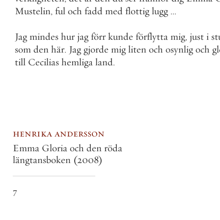
Mustelin
,
ful
och
fadd
med
flottig
lugg
.
.
.
Jag
mindes
hur
jag
förr
kunde
förflytta
mig
,
just
i
st
som
den
här
.
Jag
gjorde
mig
liten
och
osynlig
och
g
till
Cecilias
hemliga
land
.
henrika andersson
Emma Gloria och den röda
längtansboken
(2008)
7