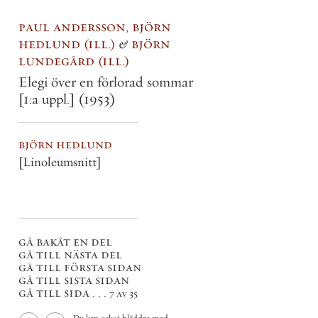
paul andersson
,
björn
hedlund
ill.
&
björn
lundegård
ill.
Elegi över en förlorad sommar
[1:a uppl.]
(1953)
björn hedlund
[Linoleumsnitt]
gå bakåt en del
gå till nästa del
gå till första sidan
gå till sista sidan
gå till sida . . .
7 av 35