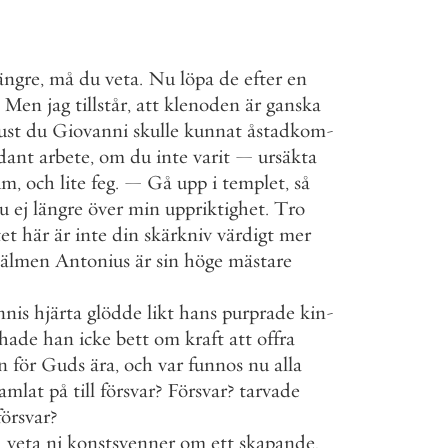
ängre
,
må
du
veta
.
Nu
löpa
de
efter
en
Men
jag
tillstår
,
att
klenoden
är
ganska
ust
du
Giovanni
skulle
kunnat
åstadkom
-
dant
arbete
,
om
du
inte
varit
—
ursäkta
um
,
och
lite
feg
.
—
Gå
upp
i
templet
,
så
u
ej
längre
över
min
uppriktighet
.
Tro
tet
här
är
inte
din
skärkniv
värdigt
mer
kälmen
Antonius
är
sin
höge
mästare
nnis
hjärta
glödde
likt
hans
purprade
kin
-
hade
han
icke
bett
om
kraft
att
offra
n
för
Guds
ära
,
och
var
funnos
nu
alla
amlat
på
till
försvar
?
Försvar
?
tarvade
försvar
?
d
veta
ni
konstsvenner
om
ett
skapande
,