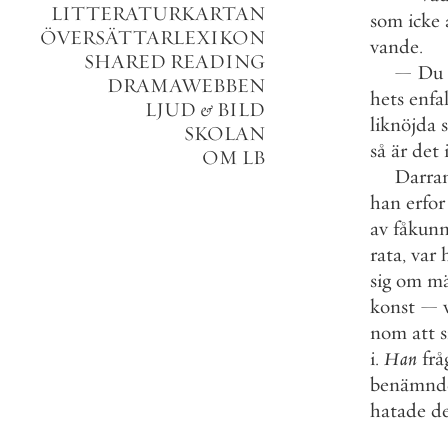
LITTERATURKARTAN
som
icke
ÖVERSÄTTARLEXIKON
vande
.
SHARED READING
—
Du
DRAMAWEBBEN
hets
enfa
LJUD
&
BILD
liknöjda
SKOLAN
så
är
det
OM LB
Darra
han
erfor
av
fåkunn
rata
,
var
sig
om
mä
konst
—
nom
att
i
.
Han
frå
benämnd
hatade
d