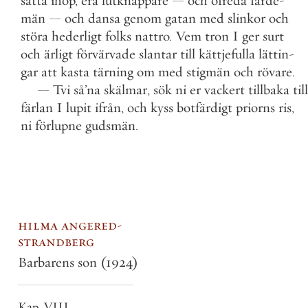
sätta
ihop
,
era
lutknäppare
—
och
ofreda
färde
-
män
—
och
dansa
genom
gatan
med
slinkor
och
störa
hederligt
folks
nattro
.
Vem
tron
I
ger
surt
och
ärligt
förvärvade
slantar
till
kättjefulla
lättin
-
gar
att
kasta
tärning
om
med
stigmän
och
rövare
.
—
Tvi
så
’
na
skälmar
,
sök
ni
er
vackert
tillbaka
till
färlan
I
lupit
ifrån
,
och
kyss
botfärdigt
priorns
ris
,
ni
förlupne
gudsmän
.
hilma angered-
strandberg
Barbarens son
(1924)
Kap. VIII