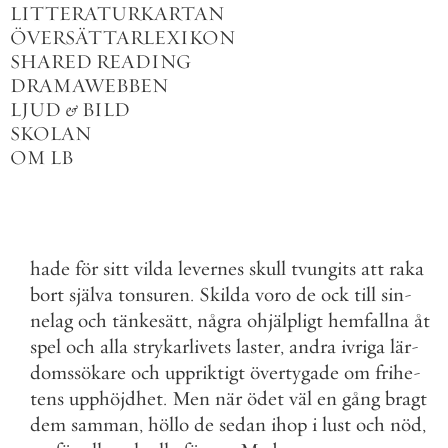
LITTERATURKARTAN
ÖVERSÄTTARLEXIKON
SHARED READING
DRAMAWEBBEN
LJUD
&
BILD
SKOLAN
OM LB
hade
för
sitt
vilda
levernes
skull
tvungits
att
raka
bort
själva
tonsuren
.
Skilda
voro
de
ock
till
sin
-
nelag
och
tänkesätt
,
några
ohjälpligt
hemfallna
åt
spel
och
alla
strykarlivets
laster
,
andra
ivriga
lär
-
domssökare
och
uppriktigt
övertygade
om
frihe
-
tens
upphöjdhet
.
Men
när
ödet
väl
en
gång
bragt
dem
samman
,
höllo
de
sedan
ihop
i
lust
och
nöd
,