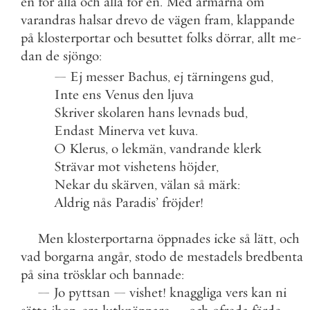
en
för
alla
och
alla
för
en
.
Med
armarna
om
varandras
halsar
drevo
de
vägen
fram
,
klappande
på
klosterportar
och
besuttet
folks
dörrar
,
allt
me
-
dan
de
sjöngo
:
—
Ej
messer
Bachus
,
ej
tärningens
gud
,
Inte
ens
Venus
den
ljuva
Skriver
skolaren
hans
levnads
bud
,
Endast
Minerva
vet
kuva
.
O
Klerus
,
o
lekmän
,
vandrande
klerk
Strävar
mot
vishetens
höjder
,
Nekar
du
skärven
,
välan
så
märk
:
Aldrig
nås
Paradis
’
fröjder
!
Men
klosterportarna
öppnades
icke
så
lätt
,
och
vad
borgarna
angår
,
stodo
de
mestadels
bredbenta
på
sina
trösklar
och
bannade
:
—
Jo
pyttsan
—
vishet
!
knaggliga
vers
kan
ni