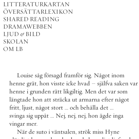
LITTERATURKARTAN
ÖVERSÄTTARLEXIKON
SHARED READING
DRAMAWEBBEN
LJUD
&
BILD
SKOLAN
OM LB
Louise
såg
försagd
framför
sig
.
Något
inom
henne
grät
,
hon
visste
icke
hvad
–
själfva
saken
var
henne
i
grunden
rätt
likgiltig
.
Men
det
var
som
längtade
hon
att
sträcka
ut
armarna
efter
något
fritt
,
ljust
,
något
stort
.
.
.
och
behålla
det
.
.
.
svinga
sig
uppåt
.
.
.
Nej
,
nej
,
nej
,
hon
ägde
inga
vingar
mer
.
När
de
suto
i
väntsalen
,
strök
miss
Hyne