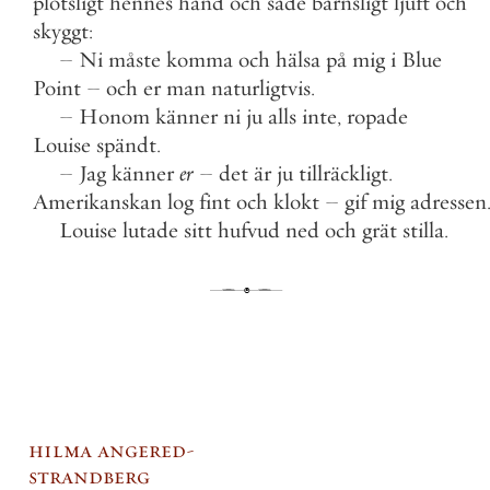
plötsligt
hennes
hand
och
sade
barnsligt
ljuft
och
skyggt
:
–
Ni
måste
komma
och
hälsa
på
mig
i
Blue
Point
–
och
er
man
naturligtvis
.
–
Honom
känner
ni
ju
alls
inte
,
ropade
Louise
spändt
.
–
Jag
känner
er
–
det
är
ju
tillräckligt
.
Amerikanskan
log
fint
och
klokt
–
gif
mig
adressen
Louise
lutade
sitt
hufvud
ned
och
grät
stilla
.
hilma angered-
strandberg