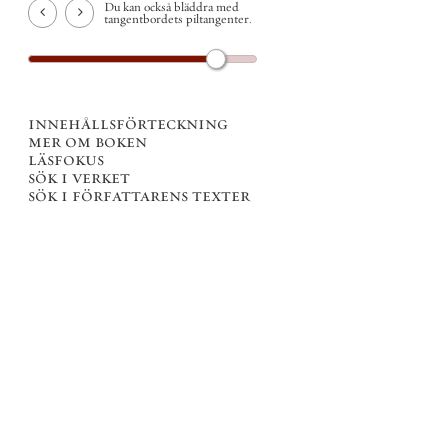
Du kan också bläddra med
tangentbordets piltangenter.
innehållsförteckning
mer om boken
läsfokus
sök i verket
sök i författarens texter