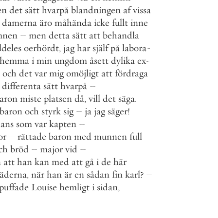
en
det
sätt
hvarpå
blandningen
af
vissa
damerna
äro
måhända
icke
fullt
inne
mnen
–
men
detta
sätt
att
behandla
ldeles
oerhördt
,
jag
har
själf
på
labora
-
rhemma
i
min
ungdom
åsett
dylika
ex
-
och
det
var
mig
omöjligt
att
fördraga
differenta
sätt
hvarpå
–
aron
miste
platsen
då
,
vill
det
säga
.
baron
och
styrk
sig
–
ja
jag
säger
!
ans
som
var
kapten
–
or
–
rättade
baron
med
munnen
full
ch
bröd
–
major
vid
–
n
att
han
kan
med
att
gå
i
de
här
läderna
,
när
han
är
en
sådan
fin
karl
?
–
puffade
Louise
hemligt
i
sidan
,