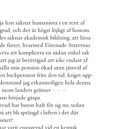
ja
han
saknar
humaniora
i
en
rent
af
grad
,
och
det
är
högst
löjligt
af
honom
,
les
saknar
akademisk
bildning
,
att
låtsa
de
finter
,
hvarmed
Förenade
Staternas
veta
att
komplicera
en
sådan
enkel
sak
att
jag
är
berättigad
att
icke
endast
af
hålla
min
pension
ökad
utan
jämväl
af
ten
backpension
från
den
tid
,
kriget
upp
-
ldenstund
jag
erkannerligen
hela
denna
s
inom
landets
gränser
–
–
–
an
började
gäspa
.
hvad
har
baron
haft
för
sig
nu
,
sedan
på
att
bli
sprängd
i
luften
i
det
där
sinet
?
har
varit
engagerad
vid
en
kemisk