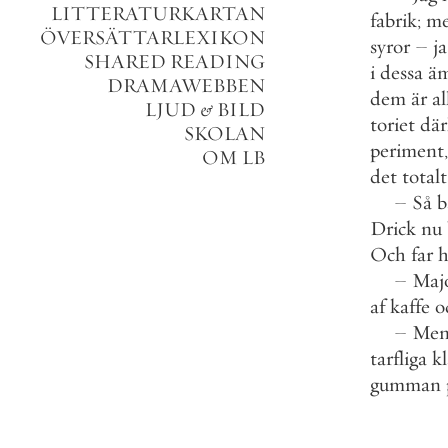
LITTERATURKARTAN
fabrik
;
m
ÖVERSÄTTARLEXIKON
syror
–
ja
SHARED READING
i
dessa
ä
DRAMAWEBBEN
dem
är
al
LJUD
&
BILD
toriet
dä
SKOLAN
periment
,
OM LB
det
totalt
–
Så
b
Drick
nu
Och
far
h
–
Maj
af
kaffe
o
–
Me
tarfliga
k
gumman