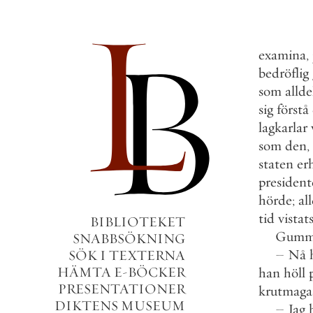
examina
,
bedröflig
som
allde
sig
förstå
lagkarlar
som
den
,
staten
er
presiden
hörde
;
al
tid
vistat
BIBLIOTEKET
Gumm
SNABBSÖKNING
–
Nå
SÖK I TEXTERNA
HÄMTA E-BÖCKER
han
höll
PRESENTATIONER
krutmaga
DIKTENS MUSEUM
–
Jag