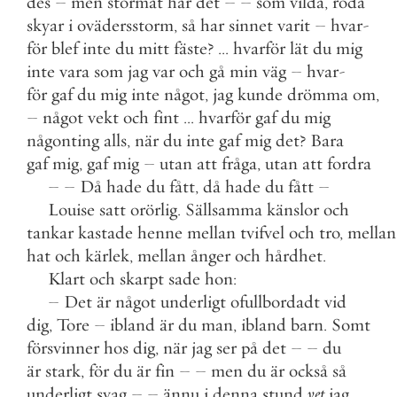
des
–
men
stormat
har
det
–
–
som
vilda
,
röda
skyar
i
ovädersstorm
,
så
har
sinnet
varit
–
hvar
-
för
blef
inte
du
mitt
fäste
?
.
.
.
hvarför
lät
du
mig
inte
vara
som
jag
var
och
gå
min
väg
–
hvar
-
för
gaf
du
mig
inte
något
,
jag
kunde
drömma
om
,
–
något
vekt
och
fint
.
.
.
hvarför
gaf
du
mig
någonting
alls
,
när
du
inte
gaf
mig
det
?
Bara
gaf
mig
,
gaf
mig
–
utan
att
fråga
,
utan
att
fordra
–
–
Då
hade
du
fått
,
då
hade
du
fått
–
Louise
satt
orörlig
.
Sällsamma
känslor
och
tankar
kastade
henne
mellan
tvifvel
och
tro
,
mellan
hat
och
kärlek
,
mellan
ånger
och
hårdhet
.
Klart
och
skarpt
sade
hon
:
–
Det
är
något
underligt
ofullbordadt
vid
dig
,
Tore
–
ibland
är
du
man
,
ibland
barn
.
Somt
försvinner
hos
dig
,
när
jag
ser
på
det
–
–
du
är
stark
,
för
du
är
fin
–
–
men
du
är
också
så
underligt
svag
–
–
ännu
i
denna
stund
vet
jag