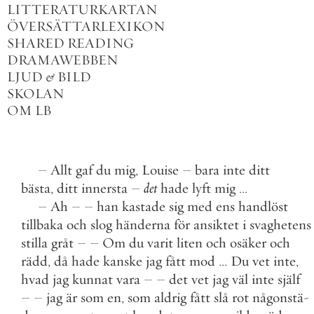
LITTERATURKARTAN
ÖVERSÄTTARLEXIKON
SHARED READING
DRAMAWEBBEN
LJUD
&
BILD
SKOLAN
OM LB
–
Allt
gaf
du
mig
,
Louise
–
bara
inte
ditt
bästa
,
ditt
innersta
–
det
hade
lyft
mig
.
.
.
–
Ah
–
–
han
kastade
sig
med
ens
handlöst
tillbaka
och
slog
händerna
för
ansiktet
i
svaghetens
stilla
gråt
–
–
Om
du
varit
liten
och
osäker
och
rädd
,
då
hade
kanske
jag
fått
mod
.
.
.
Du
vet
inte
,
hvad
jag
kunnat
vara
–
–
det
vet
jag
väl
inte
själf
–
–
jag
är
som
en
,
som
aldrig
fått
slå
rot
någonstä
-