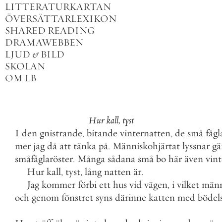
LITTERATURKARTAN
ÖVERSÄTTARLEXIKON
SHARED READING
DRAMAWEBBEN
LJUD
&
BILD
SKOLAN
OM LB
Hur
kall
,
tyst
I
den
gnistrande
,
bitande
vinternatten
,
de
små
fågl
mer
jag
då
att
tänka
på
.
Människohjärtat
lyssnar
gä
småfåglaröster
.
Många
sådana
små
bo
här
även
vin
Hur
kall
,
tyst
,
lång
natten
är
.
Jag
kommer
förbi
ett
hus
vid
vägen
,
i
vilket
männ
och
genom
fönstret
syns
därinne
katten
med
bödel