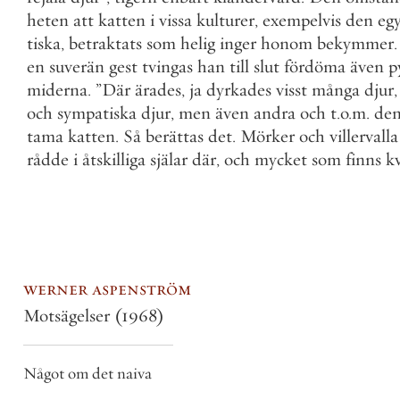
heten
att
katten
i
vissa
kulturer
,
exempelvis
den
eg
tiska
,
betraktats
som
helig
inger
honom
bekymmer
.
en
suverän
gest
tvingas
han
till
slut
fördöma
även
p
miderna
.
”
Där
ärades
,
ja
dyrkades
visst
många
djur
,
och
sympatiska
djur
,
men
även
andra
och
t
.
o
.
m
.
de
tama
katten
.
Så
berättas
det
.
Mörker
och
villervalla
rådde
i
åtskilliga
själar
där
,
och
mycket
som
finns
k
werner aspenström
Motsägelser
(1968)
Något om det naiva