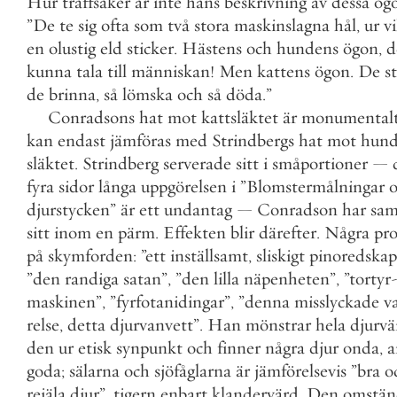
Hur
träffsäker
är
inte
hans
beskrivning
av
dessa
ög
”
De
te
sig
ofta
som
två
stora
maskinslagna
hål
,
ur
v
en
olustig
eld
sticker
.
Hästens
och
hundens
ögon
,
d
kunna
tala
till
människan
!
Men
kattens
ögon
.
De
st
de
brinna
,
så
lömska
och
så
döda
.
”
Conradsons
hat
mot
kattsläktet
är
monumental
kan
endast
jämföras
med
Strindbergs
hat
mot
hun
släktet
.
Strindberg
serverade
sitt
i
småportioner
—
fyra
sidor
långa
uppgörelsen
i
”
Blomstermålningar
djurstycken
”
är
ett
undantag
—
Conradson
har
sam
sitt
inom
en
pärm
.
Effekten
blir
därefter
.
Några
pr
på
skymforden
:
”
ett
inställsamt
,
sliskigt
pinoredskap
”
den
randiga
satan
”
,
”
den
lilla
näpenheten
”
,
”
tortyr
maskinen
”
,
”
fyrfotanidingar
”
,
”
denna
misslyckade
v
relse
,
detta
djurvanvett
”
.
Han
mönstrar
hela
djurvä
den
ur
etisk
synpunkt
och
finner
några
djur
onda
,
a
goda
;
sälarna
och
sjöfåglarna
är
jämförelsevis
”
bra
o
rejäla
djur
”
,
tigern
enbart
klandervärd
.
Den
omstän