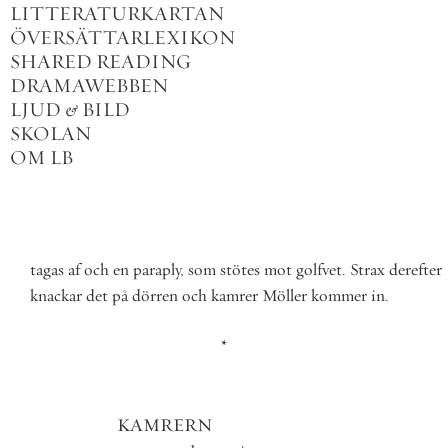
LITTERATURKARTAN
ÖVERSÄTTARLEXIKON
SHARED READING
DRAMAWEBBEN
LJUD
&
BILD
SKOLAN
OM LB
tagas
af
och
en
paraply
,
som
stötes
mot
golfvet
.
Strax
derefter
knackar
det
på
dörren
och
kamrer
Möller
kommer
in
.
*
KAMRERN