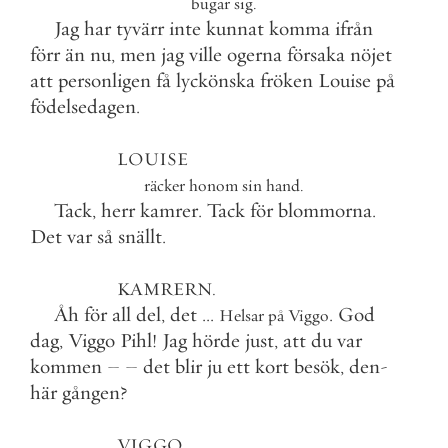
bugar
sig
.
Jag
har
tyvärr
inte
kunnat
komma
ifrån
förr
än
nu
,
men
jag
ville
ogerna
försaka
nöjet
att
personligen
få
lyckönska
fröken
Louise
på
födelsedagen
.
LOUISE
räcker
honom
sin
hand
.
Tack
,
herr
kamrer
.
Tack
för
blommorna
.
Det
var
så
snällt
.
KAMRERN
.
Åh
för
all
del
,
det
.
.
.
.
God
Helsar
på
Viggo
dag
,
Viggo
Pihl
!
Jag
hörde
just
,
att
du
var
kommen
–
–
det
blir
ju
ett
kort
besök
,
den
-
här
gången
?
VIGGO