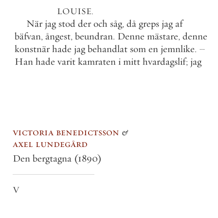
LOUISE
.
När
jag
stod
der
och
såg
,
då
greps
jag
af
bäfvan
,
ångest
,
beundran
.
Denne
mästare
,
denne
konstnär
hade
jag
behandlat
som
en
jemnlike
.
–
Han
hade
varit
kamraten
i
mitt
hvardagslif
;
jag
victoria benedictsson
&
axel lundegård
Den bergtagna
(1890)
V