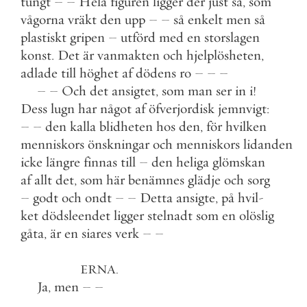
tungt
–
–
Hela
figuren
ligger
der
just
så
,
som
vågorna
vräkt
den
upp
–
–
så
enkelt
men
så
plastiskt
gripen
–
utförd
med
en
storslagen
konst
.
Det
är
vanmakten
och
hjelplösheten
,
adlade
till
höghet
af
dödens
ro
–
–
–
–
–
Och
det
ansigtet
,
som
man
ser
in
i
!
Dess
lugn
har
något
af
öfverjordisk
jemnvigt
:
–
–
den
kalla
blidheten
hos
den
,
för
hvilken
menniskors
önskningar
och
menniskors
lidanden
icke
längre
finnas
till
–
den
heliga
glömskan
af
allt
det
,
som
här
benämnes
glädje
och
sorg
–
godt
och
ondt
–
–
Detta
ansigte
,
på
hvil
-
ket
dödsleendet
ligger
stelnadt
som
en
olöslig
gåta
,
är
en
siares
verk
–
–
ERNA
.
Ja
,
men
–
–