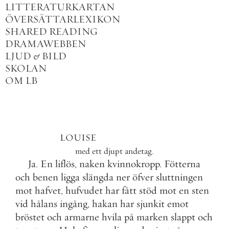
LITTERATURKARTAN
ÖVERSÄTTARLEXIKON
SHARED READING
DRAMAWEBBEN
LJUD
&
BILD
SKOLAN
OM LB
LOUISE
med
ett
djupt
andetag
.
Ja
.
En
liflös
,
naken
kvinnokropp
.
Fötterna
och
benen
ligga
slängda
ner
öfver
sluttningen
mot
hafvet
,
hufvudet
har
fått
stöd
mot
en
sten
vid
hålans
ingång
,
hakan
har
sjunkit
emot
bröstet
och
armarne
hvila
på
marken
slappt
och