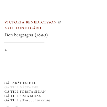
victoria benedictsson
&
axel lundegård
Den bergtagna
(1890)
V
gå bakåt en del
gå till nästa del
gå till första sidan
gå till sista sidan
gå till sida . . .
210 av 219