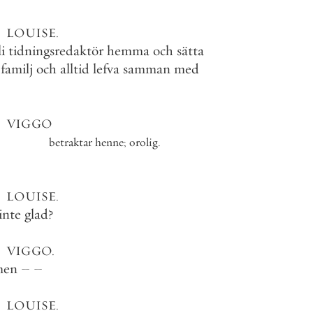
LOUISE
.
li
tidningsredaktör
hemma
och
sätta
familj
och
alltid
lefva
samman
med
VIGGO
betraktar
henne
;
orolig
.
LOUISE
.
inte
glad
?
VIGGO
.
men
–
–
LOUISE
.