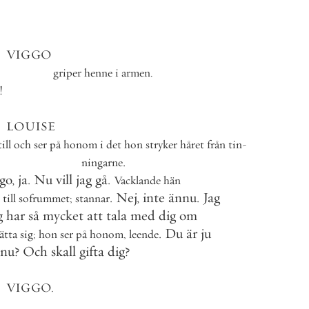
VIGGO
griper
henne
i
armen
.
!
LOUISE
till
och
ser
på
honom
i
det
hon
stryker
håret
från
tin
-
.
ningarne
go
,
ja
.
Nu
vill
jag
gå
.
Vacklande
hän
.
Nej
,
inte
ännu
.
Jag
till
sofrummet
;
stannar
g
har
så
mycket
att
tala
med
dig
om
.
Du
är
ju
ätta
sig
;
hon
ser
på
honom
,
leende
nu
?
Och
skall
gifta
dig
?
VIGGO
.