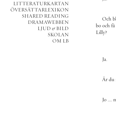
LITTERATURKARTAN
ÖVERSÄTTARLEXIKON
SHARED READING
Och
b
DRAMAWEBBEN
bo
och
få
LJUD
&
BILD
Lilly
?
SKOLAN
OM LB
Ja
.
Är
du
Jo
.
.
.
.