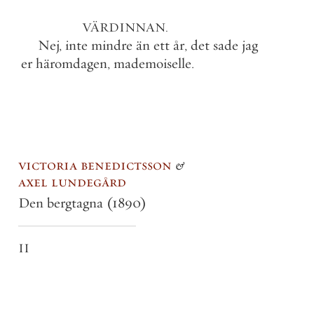
VÄRDINNAN
.
Nej
,
inte
mindre
än
ett
år
,
det
sade
jag
er
häromdagen
,
mademoiselle
.
victoria benedictsson
&
axel lundegård
Den bergtagna
(1890)
II