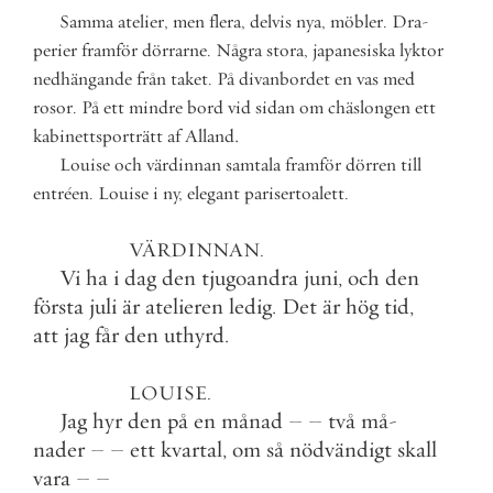
Samma
atelier
,
men
flera
,
delvis
nya
,
möbler
.
Dra
-
perier
framför
dörrarne
.
Några
stora
,
japanesiska
lyktor
nedhängande
från
taket
.
På
divanbordet
en
vas
med
rosor
.
På
ett
mindre
bord
vid
sidan
om
chäslongen
ett
.
kabinettsporträtt
af
Alland
Louise
och
värdinnan
samtala
framför
dörren
till
entréen
.
Louise
i
ny
,
elegant
parisertoalett
.
VÄRDINNAN
.
Vi
ha
i
dag
den
tjugoandra
juni
,
och
den
första
juli
är
atelieren
ledig
.
Det
är
hög
tid
,
att
jag
får
den
uthyrd
.
LOUISE
.
Jag
hyr
den
på
en
månad
–
–
två
må
-
nader
–
–
ett
kvartal
,
om
så
nödvändigt
skall
vara
–
–