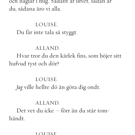
och
naglar
i
mig
.
Sådant
är
lifvet
,
sådan
är
du
,
sådana
äro
vi
alla
.
LOUISE
.
Du
får
inte
tala
så
styggt
.
ALLAND
.
Hvar
tror
du
den
kärlek
fins
,
som
böjer
sitt
hufvud
tyst
och
dör
?
LOUISE
.
Jag
ville
hellre
dö
än
göra
dig
ondt
.
ALLAND
.
Det
vet
du
icke
–
förr
än
du
står
tom
-
händt
.
LOUISE
.