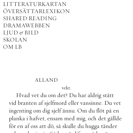
LITTERATURKARTAN
ÖVERSÄTTARLEXIKON
SHARED READING
DRAMAWEBBEN
LJUD
&
BILD
SKOLAN
OM LB
ALLAND
vekt
.
Hvad
vet
du
om
det
?
Du
har
aldrig
stått
vid
branten
af
sjelfmord
eller
vansinne
.
Du
vet
ingenting
om
dig
sjelf
ännu
.
Om
du
flöt
på
en
planka
i
hafvet
,
ensam
med
mig
,
och
det
gällde
för
en
af
oss
att
dö
,
så
skulle
du
hugga
tänder