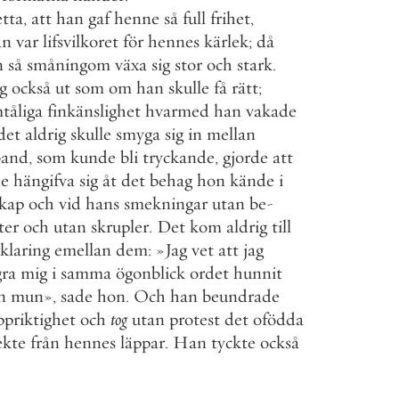
etta
,
att
han
gaf
henne
så
full
frihet
,
an
var
lifsvilkoret
för
hennes
kärlek
;
då
n
så
småningom
växa
sig
stor
och
stark
.
g
också
ut
som
om
han
skulle
få
rätt
;
tåliga
finkänslighet
hvarmed
han
vakade
det
aldrig
skulle
smyga
sig
in
mellan
band
,
som
kunde
bli
tryckande
,
gjorde
att
e
hängifva
sig
åt
det
behag
hon
kände
i
skap
och
vid
hans
smekningar
utan
be
-
ter
och
utan
skrupler
.
Det
kom
aldrig
till
rklaring
emellan
dem
:
»
Jag
vet
att
jag
ra
mig
i
samma
ögonblick
ordet
hunnit
n
mun
»
,
sade
hon
.
Och
han
beundrade
ppriktighet
och
tog
utan
protest
det
ofödda
ekte
från
hennes
läppar
.
Han
tyckte
också