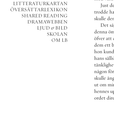
LITTERATURKARTAN
Just
d
ÖVERSÄTTARLEXIKON
trodde
h
SHARED READING
skulle
de
DRAMAWEBBEN
Det
så
LJUD
&
BILD
denna
öm
SKOLAN
öfver
att
OM LB
dem
ett
hon
kund
hans
säll
tänklighe
någon
fö
skulle
ång
ut
om
mi
hennes
u
ordet
dir