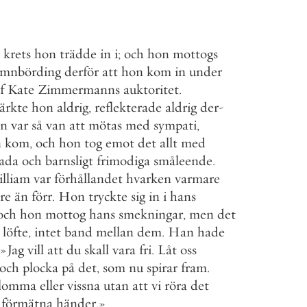
krets
hon
trädde
in
i
;
och
hon
mottogs
emnbörding
derför
att
hon
kom
in
under
f
Kate
Zimmermanns
auktoritet
.
ärkte
hon
aldrig
,
reflekterade
aldrig
der
-
n
var
så
van
att
mötas
med
sympati
,
n
kom
,
och
hon
tog
emot
det
allt
med
lada
och
barnsligt
frimodiga
småleende
.
lliam
var
förhållandet
hvarken
varmare
are
än
förr
.
Hon
tryckte
sig
in
i
hans
och
hon
mottog
hans
smekningar
,
men
det
löfte
,
intet
band
mellan
dem
.
Han
hade
»
Jag
vill
att
du
skall
vara
fri
.
Låt
oss
och
plocka
på
det
,
som
nu
spirar
fram
.
lomma
eller
vissna
utan
att
vi
röra
det
förmätna
händer
.
»