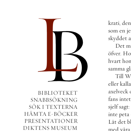
krati
,
den
som
en
j
skyddet
a
Det
m
öfver
.
Ho
hvart
ho
samma
g
Till
Wi
eller
kall
axelveck
BIBLIOTEKET
fans
intet
SNABBSÖKNING
sjelf
sagt
:
SÖK I TEXTERNA
HÄMTA E-BÖCKER
inte
peta
PRESENTATIONER
Låt
det
b
DIKTENS MUSEUM
med
våra