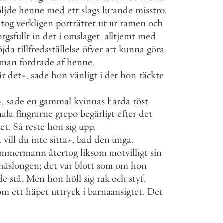
öljde
henne
med
ett
slags
lurande
misstro
.
tog
verkligen
porträttet
ut
ur
ramen
och
rgsfullt
in
det
i
omslaget
,
alltjemt
med
öjda
tillfredsställelse
öfver
att
kunna
göra
man
fordrade
af
henne
.
är
det
»
,
sade
hon
vänligt
i
det
hon
räckte
»
,
sade
en
gammal
kvinnas
hårda
röst
ala
fingrarne
grepo
begärligt
efter
det
et
.
Så
reste
hon
sig
upp
.
.
vill
du
inte
sitta
»
,
bad
den
unga
.
immermann
återtog
liksom
motvilligt
sin
häslongen
;
det
var
blott
som
om
hon
de
stå
.
Men
hon
höll
sig
rak
och
styf
.
om
ett
häpet
uttryck
i
barnaansigtet
.
Det