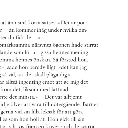
nat
än
i
små
korta
satser
.
»
Det
är
por
-
r
–
du
kommer
ihåg
under
hvilka
om
-
ter
du
fick
det
.
.
.
»
pmärksamma
närsynta
ögonen
hade
stirrat
lande
som
för
att
gissa
hennes
mening
komma
hennes
önskan
.
Så
förstod
hon
.
a
»
,
sade
hon
beredvilligt
,
»
det
kan
jag
g
så
väl
,
att
det
skall
plåga
dig
.
»
ar
alltså
ingenting
emot
att
ge
mig
det
kom
det
,
liksom
med
lättnad
.
inte
det
minsta
.
»
–
Det
var
alltjemt
ädje
öfver
att
vara
tillmötesgående
.
Barnet
gerna
vid
sin
lilla
leksak
för
att
göra
ljes
som
hon
höll
af
.
Hon
gick
till
sin
tär
och
tog
fram
ett
kuvert
;
och
de
svarta