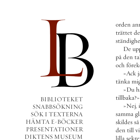
orden
an
trättet
de
ständighe
De
up
på
den
ta
och
före
»
Ack
j
tänka
mi
»
Du
h
tillbaka
?
»
BIBLIOTEKET
»
Nej
,
SNABBSÖKNING
samma
gl
SÖK I TEXTERNA
HÄMTA E-BÖCKER
skildes
så
PRESENTATIONER
den
till
vi
DIKTENS MUSEUM
lilla
sekre