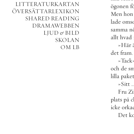
LITTERATURKARTAN
ögonen
f
ÖVERSÄTTARLEXIKON
Men
hon
SHARED READING
lade
omso
DRAMAWEBBEN
samma
n
LJUD
&
BILD
allt
hvad
SKOLAN
»
Här
OM LB
det
fram
.
»
Tack
och
de
sm
lilla
paket
»
Sitt
.
.
Fru
Z
plats
på
c
icke
orka
Det
k