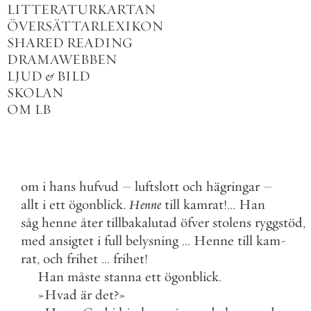
LITTERATURKARTAN
ÖVERSÄTTARLEXIKON
SHARED READING
DRAMAWEBBEN
LJUD
&
BILD
SKOLAN
OM LB
om
i
hans
hufvud
–
luftslott
och
hägringar
–
allt
i
ett
ögonblick
.
Henne
till
kamrat
!
.
.
.
Han
såg
henne
åter
tillbakalutad
öfver
stolens
ryggstöd
,
med
ansigtet
i
full
belysning
.
.
.
Henne
till
kam
-
rat
,
och
frihet
.
.
.
frihet
!
Han
måste
stanna
ett
ögonblick
.
»
Hvad
är
det
?
»