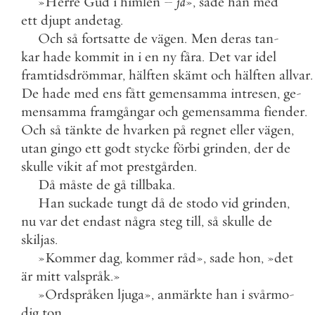
»
Herre
Gud
i
himlen
–
ja
»
,
sade
han
med
ett
djupt
andetag
.
Och
så
fortsatte
de
vägen
.
Men
deras
tan
-
kar
hade
kommit
in
i
en
ny
fåra
.
Det
var
idel
framtidsdrömmar
,
hälften
skämt
och
hälften
allvar
.
De
hade
med
ens
fått
gemensamma
intresen
,
ge
-
mensamma
framgångar
och
gemensamma
fiender
.
Och
så
tänkte
de
hvarken
på
regnet
eller
vägen
,
utan
gingo
ett
godt
stycke
förbi
grinden
,
der
de
skulle
vikit
af
mot
prestgården
.
Då
måste
de
gå
tillbaka
.
Han
suckade
tungt
då
de
stodo
vid
grinden
,
nu
var
det
endast
några
steg
till
,
så
skulle
de
skiljas
.
»
Kommer
dag
,
kommer
råd
»
,
sade
hon
,
»
det
är
mitt
valspråk
.
»
»
Ordspråken
ljuga
»
,
anmärkte
han
i
svårmo
-
dig
ton
.