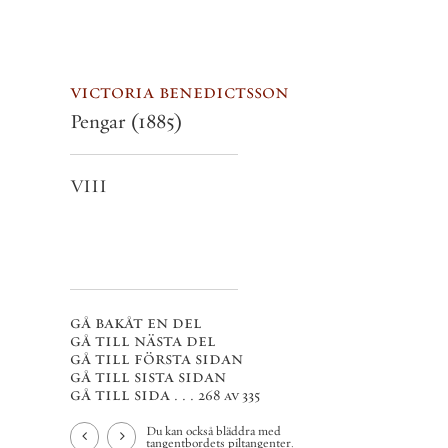
victoria benedictsson
Pengar
(1885)
VIII
gå bakåt en del
gå till nästa del
gå till första sidan
gå till sista sidan
gå till sida . . .
268 av 335
Du kan också bläddra med
tangentbordets piltangenter.