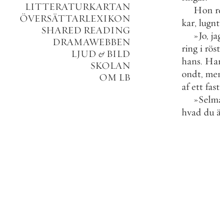
LITTERATURKARTAN
Hon
r
ÖVERSÄTTARLEXIKON
kar
,
lugnt
SHARED READING
»
Jo
,
ja
DRAMAWEBBEN
ring
i
rös
LJUD
&
BILD
hans
.
Ha
SKOLAN
ondt
,
me
OM LB
af
ett
fast
»
Selm
hvad
du