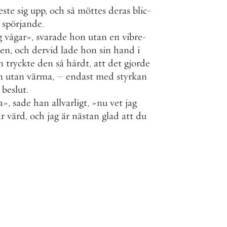
este
sig
upp
,
och
så
möttes
deras
blic
-
spörjande
.
g
vågar
»
,
svarade
hon
utan
en
vibre
-
ten
,
och
dervid
lade
hon
sin
hand
i
n
tryckte
den
så
hårdt
,
att
det
gjorde
n
utan
värma
,
–
endast
med
styrkan
beslut
.
a
»
,
sade
han
allvarligt
,
»
nu
vet
jag
är
värd
,
och
jag
är
nästan
glad
att
du