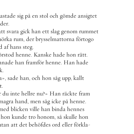
astade
sig
på
en
stol
och
gömde
ansigtet
der
.
att
svara
gick
han
ett
slag
genom
rummet
örka
rum
,
der
brysselmattorna
förtogo
ud
af
hans
steg
.
örstod
henne
.
Kanske
hade
hon
rätt
.
nnade
han
framför
henne
.
Han
hade
k
.
a
»
,
sade
han
,
och
hon
såg
upp
,
kallt
t
.
r
du
inte
hellre
nu
?
»
Han
räckte
fram
magra
hand
,
men
såg
icke
på
henne
.
med
blicken
ville
han
binda
hennes
hon
kunde
tro
honom
,
så
skulle
hon
utan
att
det
behöfdes
ord
eller
förkla
-