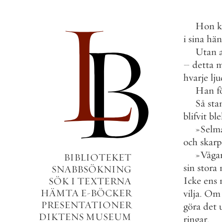
Hon
k
i
sina
hän
Utan
–
detta
m
hvarje
lj
Han
f
Så
sta
blifvit
ble
»
Selm
och
skarp
»
Våga
BIBLIOTEKET
sin
stora
SNABBSÖKNING
Icke
ens
SÖK I TEXTERNA
HÄMTA E-BÖCKER
vilja
.
Om
PRESENTATIONER
göra
det
DIKTENS MUSEUM
ringar
.