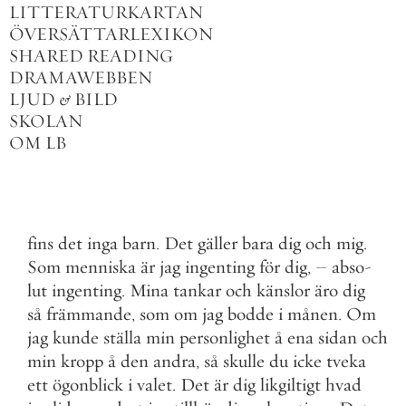
LITTERATURKARTAN
ÖVERSÄTTARLEXIKON
SHARED READING
DRAMAWEBBEN
LJUD
&
BILD
SKOLAN
OM LB
fins
det
inga
barn
.
Det
gäller
bara
dig
och
mig
.
Som
menniska
är
jag
ingenting
för
dig
,
–
abso
-
lut
ingenting
.
Mina
tankar
och
känslor
äro
dig
så
främmande
,
som
om
jag
bodde
i
månen
.
Om
jag
kunde
ställa
min
personlighet
å
ena
sidan
och
min
kropp
å
den
andra
,
så
skulle
du
icke
tveka
ett
ögonblick
i
valet
.
Det
är
dig
likgiltigt
hvad