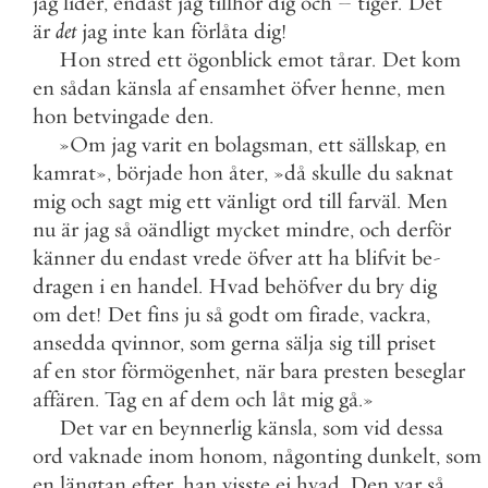
jag
lider
,
endast
jag
tillhör
dig
och
–
tiger
.
Det
är
det
jag
inte
kan
förlåta
dig
!
Hon
stred
ett
ögonblick
emot
tårar
.
Det
kom
en
sådan
känsla
af
ensamhet
öfver
henne
,
men
hon
betvingade
den
.
»
Om
jag
varit
en
bolagsman
,
ett
sällskap
,
en
kamrat
»
,
började
hon
åter
,
»
då
skulle
du
saknat
mig
och
sagt
mig
ett
vänligt
ord
till
farväl
.
Men
nu
är
jag
så
oändligt
mycket
mindre
,
och
derför
känner
du
endast
vrede
öfver
att
ha
blifvit
be
-
dragen
i
en
handel
.
Hvad
behöfver
du
bry
dig
om
det
!
Det
fins
ju
så
godt
om
firade
,
vackra
,
ansedda
qvinnor
,
som
gerna
sälja
sig
till
priset
af
en
stor
förmögenhet
,
när
bara
presten
beseglar
affären
.
Tag
en
af
dem
och
låt
mig
gå
.
»
Det
var
en
beynnerlig
känsla
,
som
vid
dessa
ord
vaknade
inom
honom
,
någonting
dunkelt
,
som
en
längtan
efter
,
han
visste
ej
hvad
.
Den
var
så